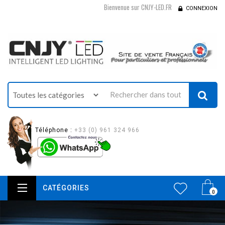
Bienvenue sur CNJY-LED.FR
CONNEXION
Téléphone :
+33 (0) 961 324 966
CATÉGORIES
0