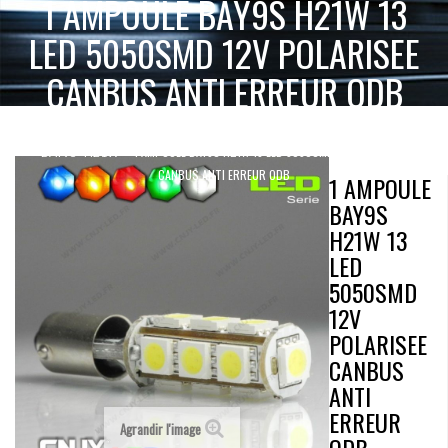
1 AMPOULE BAY9S H21W 13
LED 5050SMD 12V POLARISEE
CANBUS ANTI ERREUR ODB
ACCUEIL
AMPOULE LED VOITURE AUTO MOTO CAMION 12V 24V
1 AMPOULE BAY9S H21W 13 LED 5050SMD 12V POLARISEE
BAY9S - H21W
CANBUS ANTI ERREUR ODB
1 AMPOULE
BAY9S
H21W 13
LED
5050SMD
12V
POLARISEE
CANBUS
ANTI
ERREUR
Agrandir l'image