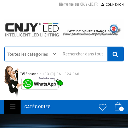
Bienvenue sur CNJY-LED.FR
CONNEXION
Téléphone :
+33 (0) 961 324 966
CATÉGORIES
0