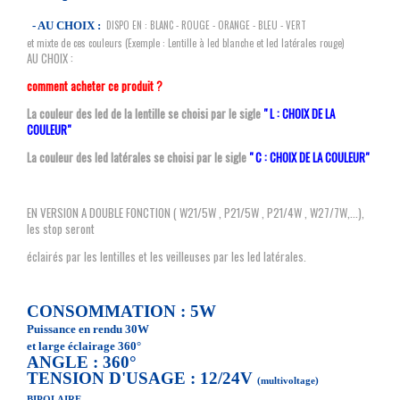
DISPO EN : BLANC - ROUGE - ORANGE - BLEU - VERT
- AU CHOIX :
et mixte de ces couleurs (Exemple : Lentille à led blanche et led latérales rouge)
AU CHOIX :
comment acheter ce produit ?
La couleur des led de la lentille se choisi par le sigle
" L : CHOIX DE LA
COULEUR"
La couleur des led latérales se choisi par le sigle
" C : CHOIX DE LA COULEUR"
EN VERSION A DOUBLE FONCTION ( W21/5W , P21/5W , P21/4W , W27/7W,...),
les stop seront
éclairés par les lentilles et les veilleuses par les led latérales.
CONSOMMATION : 5W
Puissance en rendu 30W
et large éclairage 360°
ANGLE : 360°
TENSION D'USAGE : 12/24V
(multivoltage)
BIPOLAIRE -