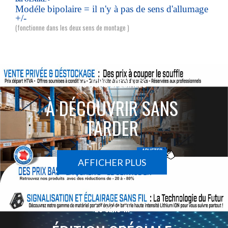
Modéle bipolaire = il n'y à pas de sens d'allumage
+/-
(fonctionne dans les deux sens de montage )
ACTIONS SPÉCIALES
À DÉCOUVRIR SANS
TARDER
AFFICHER PLUS
Le sans-fil