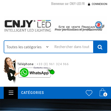
Bienvenue sur CNJY-LED.FR
CONNEXION
Téléphone :
+33 (0) 961 324 966
CATÉGORIES
0