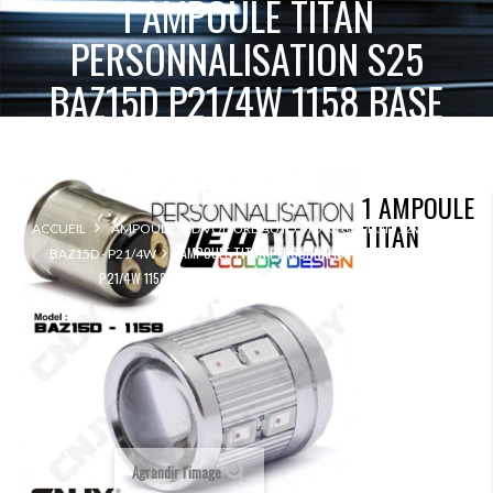
1 AMPOULE TITAN
PERSONNALISATION S25
BAZ15D P21/4W 1158 BASE
12LED 5630+ LENTILLE CREE
LED 10W
1 AMPOULE
TITAN
ACCUEIL
AMPOULE LED VOITURE AUTO MOTO CAMION 12V 24V
1 AMPOULE TITAN PERSONNALISATION S25 BAZ15D
BAZ15D - P21/4W
P21/4W 1158 BASE 12LED 5630+ LENTILLE CREE LED 10W
Agrandir l'image