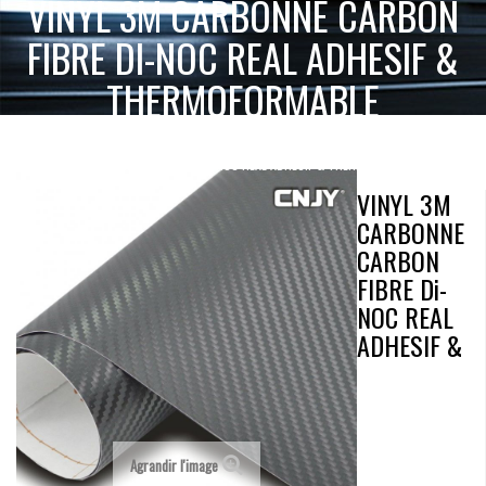
VINYL 3M CARBONNE CARBON
FIBRE DI-NOC REAL ADHESIF &
THERMOFORMABLE
VINYL 3M
ACCUEIL
SELLERIE MOQUETTE & SIMILICUIR
CARBONE
CARBONNE CARBON FIBRE DI-NOC REAL ADHESIF & THERMOFORMABLE
VINYL 3M
CARBONNE
CARBON
FIBRE Di-
NOC REAL
ADHESIF &
Agrandir l'image