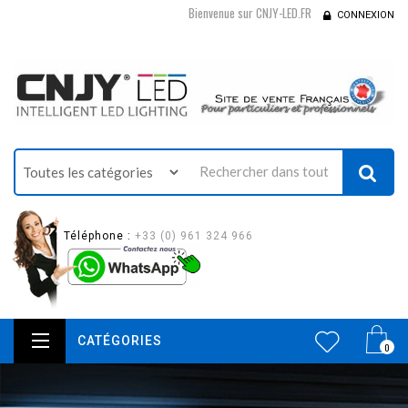
Bienvenue sur CNJY-LED.FR
CONNEXION
Téléphone :
+33 (0) 961 324 966
CATÉGORIES
0