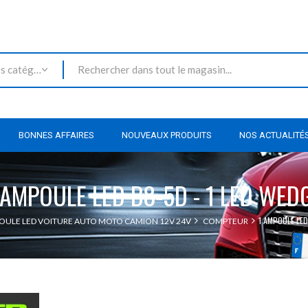
Toutes les catégories
BONNES AFFAIRES
NOUVEAUX PRODUITS
NOS ACTUALITÉ
 AMPOULE LED B8-5D - 1 LED WED
1 AMPOULE LED
ULE LED VOITURE AUTO MOTO CAMION 12V 24V
COMPTEUR