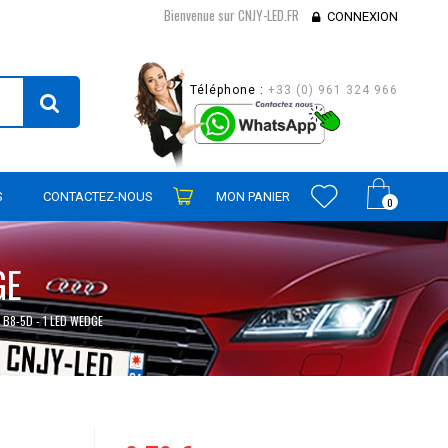
Bienvenue sur CNJY-LED.FR
CONNEXION
Téléphone :
+33 (0) 961 324 966
S
CONTACTEZ-NOUS
MON PANIER
0
GE
 B8-5D - 1 LED WEDGE