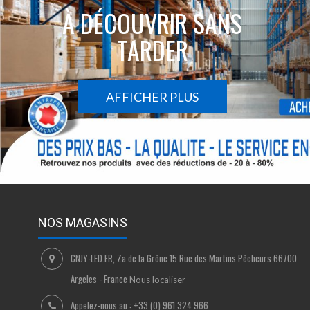
À DÉCOUVRIR SANS
TARDER
AFFICHER PLUS
NOS MAGASINS
CNJY-LED.FR, Za de la Grône 15 Rue des Martins Pêcheurs 66700
Argeles - France
Nous localiser
Appelez-nous au :
+33 (0) 961 324 966