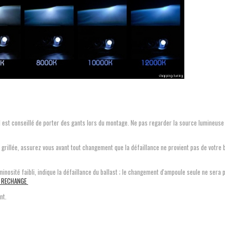
Il est conseillé de porter des gants lors du montage. Ne pas regarder la source lumineuse
 grillée, assurez vous avant tout changement que la défaillance ne provient pas de votre 
inosité faibli, indique la défaillance du ballast ; le changement d'ampoule seule ne sera 
E RECHANGE
ant.