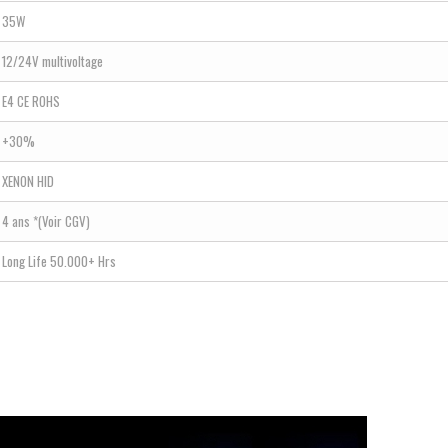
35W
12/24V multivoltage
E4 CE ROHS
+30%
XENON HID
4 ans *(Voir CGV)
Long Life 50.000+ Hrs