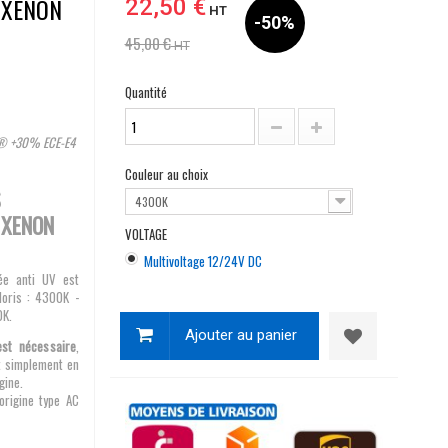
 XENON
22,50 €
HT
-50%
45,00 €
HT
Quantité
Y® +30% ECE-E4
Couleur au choix
S
4300K
 XENON
VOLTAGE
Multivoltage 12/24V DC
ée anti UV est
loris : 4300K -
0K.
Ajouter au panier
est nécessaire
,
t simplement en
gine.
origine type AC