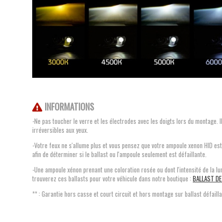
INFORMATIONS
-Ne pas toucher le verre et les électrodes avec les doigts lors du montage. 
irréversibles aux yeux.
-Votre feux ne s'allume plus et vous pensez que votre ampoule xenon HID est
afin de déterminer si le ballast ou l'ampoule seulement est défaillante.
-Une ampoule xénon prenant une coloration rosée ou dont l'intensité de la lum
trouverez ces ballasts pour votre véhicule dans notre boutique :
BALLAST D
** : Garantie hors casse et court circuit et hors montage sur ballast défaill