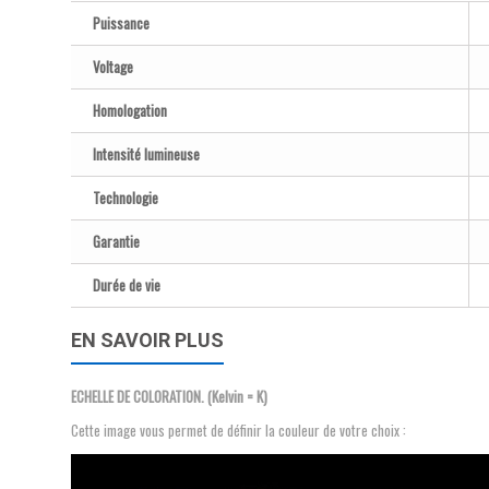
Puissance
Voltage
Homologation
Intensité lumineuse
Technologie
Garantie
Durée de vie
EN SAVOIR PLUS
ECHELLE DE COLORATION. (Kelvin = K)
Cette image vous permet de définir la couleur de votre choix :