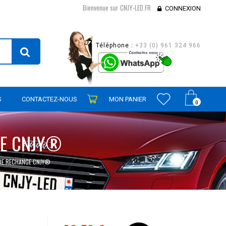
Bienvenue sur CNJY-LED.FR
CONNEXION
Téléphone :
+33 (0) 961 324 966
S
CONTACTEZ-NOUS
MON PANIER
0
GE CNJY®
DE RECHANGE CNJY®