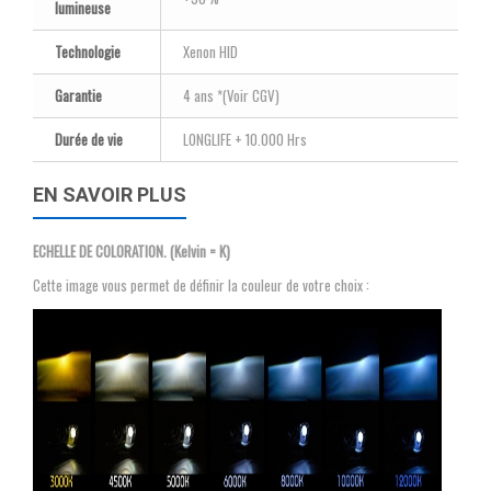
lumineuse
Technologie
Xenon HID
Garantie
4 ans *(Voir CGV)
Durée de vie
LONGLIFE + 10.000 Hrs
EN SAVOIR PLUS
ECHELLE DE COLORATION. (Kelvin = K)
Cette image vous permet de définir la couleur de votre choix :