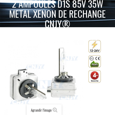
2 AMPOULES D1S 85V 35W
METAL XENON DE RECHANGE
CNJY®
ACCUEIL
XENON HID 12V 24V
AMPOULE DE RECHANGE
D1S
2 AMPOULES D1S 85V 35W METAL XENON DE RECHANGE CNJY®
Agrandir l'image