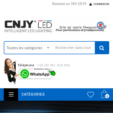
Bienvenue sur CNJY-LED.FR
CONNEXION
Téléphone :
+33 (0) 961 324 966
CATÉGORIES
0