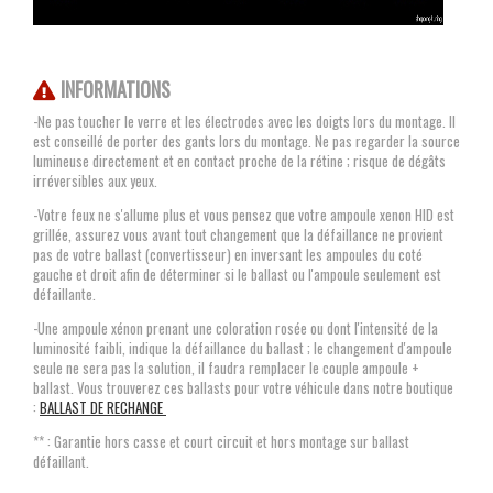
INFORMATIONS
-Ne pas toucher le verre et les électrodes avec les doigts lors du montage. Il
est conseillé de porter des gants lors du montage. Ne pas regarder la source
lumineuse directement et en contact proche de la rétine ; risque de dégâts
irréversibles aux yeux.
-Votre feux ne s'allume plus et vous pensez que votre ampoule xenon HID est
grillée, assurez vous avant tout changement que la défaillance ne provient
pas de votre ballast (convertisseur) en inversant les ampoules du coté
gauche et droit afin de déterminer si le ballast ou l'ampoule seulement est
défaillante.
-Une ampoule xénon prenant une coloration rosée ou dont l'intensité de la
luminosité faibli, indique la défaillance du ballast ; le changement d'ampoule
seule ne sera pas la solution, il faudra remplacer le couple ampoule +
ballast. Vous trouverez ces ballasts pour votre véhicule dans notre boutique
:
BALLAST DE RECHANGE
** : Garantie hors casse et court circuit et hors montage sur ballast
défaillant.