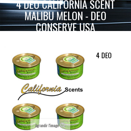
4 DEO CALIFORNIA SCENT
MALIBU MELON - DEO
CONSERVE USA
4
ACCUEIL
ACCESSOIRES 2 & 4 ROUES
DÉO & PURIFICATEURS
DEO CALIFORNIA SCENT MALIBU MELON - DEO CONSERVE USA
4 DEO
Agrandir l'image