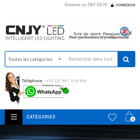
Bienvenue sur CNJY-LED.FR
CONNEXION
Téléphone :
+33 (0) 961 324 966
CATÉGORIES
0