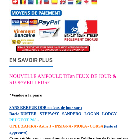
EN SAVOIR PLUS
NOUVELLE AMPOULE TiTan FEUX DE JOUR &
STOP/VEILLEUSE
*
Vendue à la paire
SANS ERREUR ODB en feux de jour sur :
Dacia DUSTER - STEPWAY - SANDERO - LOGAN - LODGY -
PEUGEOT 208
-
OPEL ZAFIRA - Astra J - INSIGNA - MOKA - CORSA
(testé et
approuvé)
Compatible sur
:
avec dans de rare cas l'obligation de faire retirer