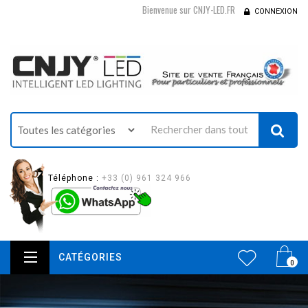
Bienvenue sur CNJY-LED.FR
CONNEXION
Téléphone :
+33 (0) 961 324 966
CATÉGORIES
0