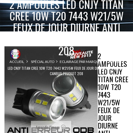
2 AMPOULES LED CNJY TITAN
CREE 10W T20 7443 W21/5W
FEUX DE JOUR DIURNE ANTI
ERREUR CANBUS PEUGEOT
208
2
AMPOULES
2 AMPOULES
ACCUEIL
SPÉCIAL AUTO
ECLAIRAGE PAR MARQUE
LED CNJY TITAN CREE 10W T20 7443 W21/5W FEUX DE JOUR DIURNE ANTI ERREUR
LED CNJY
CANBUS PEUGEOT 208
TITAN CREE
10W T20
7443
W21/5W
FEUX DE
JOUR
DIURNE
Agrandir l'image