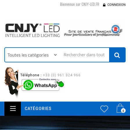
Bienvenue sur CNJY-LED.FR
CONNEXION
Téléphone :
+33 (0) 961 324 966
CATÉGORIES
0