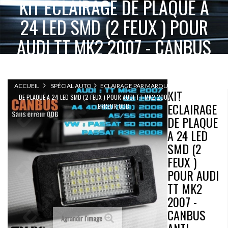
KIT ECLAIRAGE DE PLAQUE A
24 LED SMD (2 FEUX ) POUR
AUDI TT MK2 2007 - CANBUS
ANTI ERREUR ODB.
KIT ECLAIRAGE
ACCUEIL
SPÉCIAL AUTO
ECLAIRAGE PAR MARQUE
KIT
DE PLAQUE A 24 LED SMD (2 FEUX ) POUR AUDI TT MK2 2007 - CANBUS ANTI
ECLAIRAGE
ERREUR ODB.
DE PLAQUE
A 24 LED
SMD (2
FEUX )
POUR AUDI
TT MK2
2007 -
CANBUS
Agrandir l'image