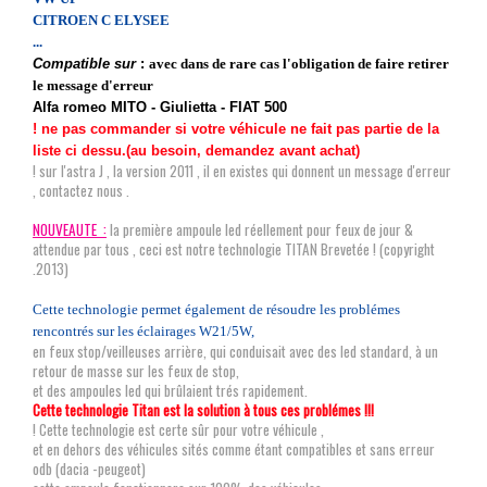
CITROEN C ELYSEE
...
Compatible sur
:
avec dans de rare cas l'obligation de faire retirer
le message d'erreur
Alfa romeo MITO - Giulietta - FIAT 500
! ne pas commander si votre véhicule ne fait pas partie de la
liste ci dessu.(au besoin, demandez avant achat)
! sur l'astra J , la version 2011 , il en existes qui donnent un message d'erreur
, contactez nous .
NOUVEAUTE :
la première ampoule led réellement pour feux de jour &
attendue par tous , ceci est notre technologie TITAN Brevetée ! (copyright
.2013)
Cette technologie permet également de résoudre les problémes
rencontrés sur les éclairages W21/5W,
en feux stop/veilleuses arrière, qui conduisait avec des led standard, à un
retour de masse sur les feux de stop,
et des ampoules led qui brûlaient trés rapidement.
Cette technologie Titan est la solution à tous ces problémes !!!
! Cette technologie est certe sûr pour votre véhicule ,
et en dehors des véhicules sités comme étant compatibles et sans erreur
odb (dacia -peugeot)