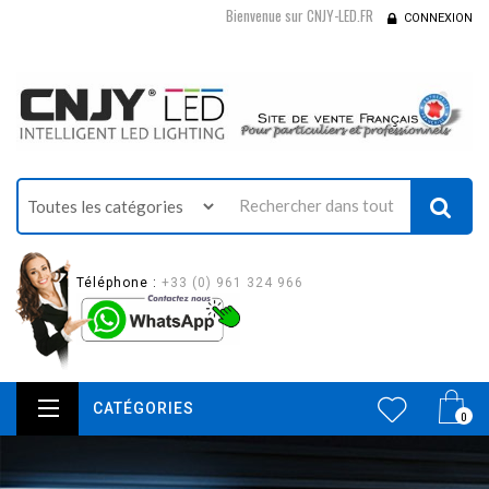
Bienvenue sur CNJY-LED.FR
CONNEXION
Téléphone :
+33 (0) 961 324 966
CATÉGORIES
0