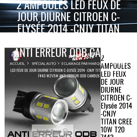
2 AMPOULES LED FEUX DE
JOUR DIURNE CITROEN C-
ELYSÉE 2014 -CNJY TITAN
CREE 10W T20 7443 W21/5W
ANTI ERREUR ODB CANBUS
2
AMPOULES
2 AMPOULES
ACCUEIL
SPÉCIAL AUTO
ECLAIRAGE PAR MARQUE
LED FEUX DE JOUR DIURNE CITROEN C-ELYSÉE 2014 -CNJY TITAN CREE 10W T20
LED FEUX
7443 W21/5W ANTI ERREUR ODB CANBUS
DE JOUR
DIURNE
CITROEN C-
Elysée 2014
-CNJY
TITAN CREE
10W T20
Agrandir l'image