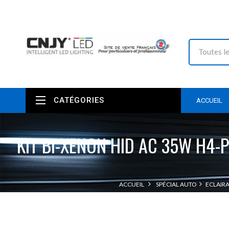
CATÉGORIES
ACCUEIL
KIT BI-XENON HID AC 35W H4-
ACCUEIL
SPÉCIAL AUTO
ECLAIR