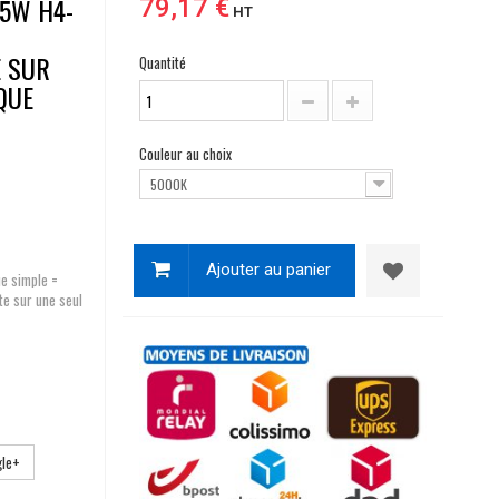
35W H4-
79,17 €
HT
E SUR
Quantité
QUE
Couleur au choix
5000K
Ajouter au panier
ue simple =
te sur une seul
le+