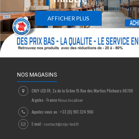
AFFICHER PLUS
NOS MAGASINS
CNJY-LED.FR, Za de la Grône 15 Rue des Martins Pêcheurs 66700
Argeles - France
Nous localiser
Appelez-nous au :
+33 (0) 961 324 966
E-mail :
contact@cnjy-led.fr