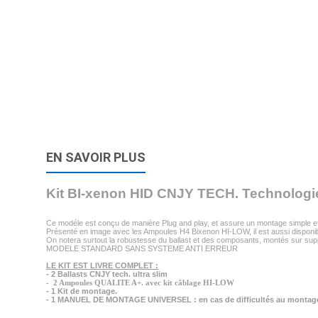
EN SAVOIR PLUS
Kit BI-xenon HID CNJY TECH. Technolog
Ce modéle est conçu de manière Plug and play, et assure un montage simple et
Présenté en image avec les Ampoules H4 Bixenon HI-LOW, il est aussi disponi
On notera surtout la robustesse du ballast et des composants, montés sur suppo
MODELE STANDARD SANS SYSTEME ANTI ERREUR
LE KIT EST LIVRE COMPLET :
- 2 Ballasts CNJY tech. ultra slim
- 2 Ampoules QUALITE A+. avec kit câblage HI-LOW
- 1 Kit de montage.
- 1 MANUEL DE MONTAGE UNIVERSEL : en cas de difficultés au montage