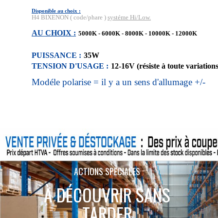
Disponible au choix :
H4 BIXENON ( code/phare )
systéme Hi/Low.
AU CHOIX :
5000K - 6000K - 8000K - 10000K - 12000K
PUISSANCE :
35W
TENSION D'USAGE :
12-16V (résiste à toute variation
Modéle polarise = il y a un sens d'allumage +/-
ACTIONS SPÉCIALES
À DÉCOUVRIR SANS
TARDER