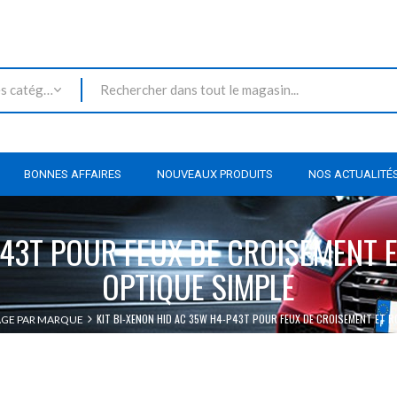
Toutes les catégories
BONNES AFFAIRES
NOUVEAUX PRODUITS
NOS ACTUALITÉ
P43T POUR FEUX DE CROISEMENT 
OPTIQUE SIMPLE
KIT BI-XENON HID AC 35W H4-P43T POUR FEUX DE CROISEMENT ET R
AGE PAR MARQUE