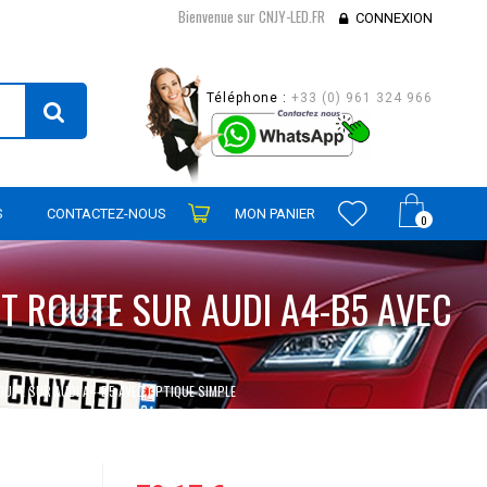
Bienvenue sur CNJY-LED.FR
CONNEXION
Téléphone :
+33 (0) 961 324 966
S
CONTACTEZ-NOUS
MON PANIER
0
ET ROUTE SUR AUDI A4-B5 AVEC
OUTE SUR AUDI A4-B5 AVEC OPTIQUE SIMPLE