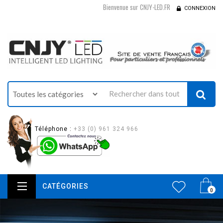
Bienvenue sur CNJY-LED.FR
CONNEXION
Téléphone :
+33 (0) 961 324 966
CATÉGORIES
0