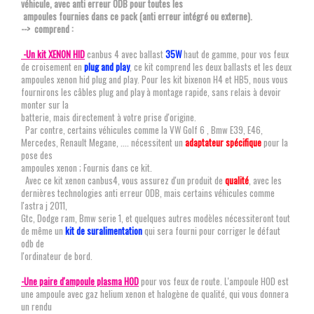
véhicule, avec anti erreur ODB pour toutes les
ampoules fournies dans ce pack (anti erreur intégré ou externe).
--> comprend :
-Un kit XENON HID
canbus 4 avec ballast
35W
haut de gamme, pour vos feux
de croisement en
plug and play
, ce kit comprend les deux ballasts et les deux
ampoules xenon hid plug and play. Pour les kit bixenon H4 et HB5, nous vous
fournirons les câbles plug and play à montage rapide, sans relais à devoir
monter sur la
batterie, mais directement à votre prise d'origine.
Par contre, certains véhicules comme la VW Golf 6 , Bmw E39, E46,
Mercedes, Renault Megane, .... nécessitent un
adaptateur spécifique
pour la
pose des
ampoules xenon ; Fournis dans ce kit.
Avec ce kit xenon canbus4, vous assurez d'un produit de
qualité
, avec les
dernières technologies anti erreur ODB, mais certains véhicules comme
l'astra j 2011,
Gtc, Dodge ram, Bmw serie 1, et quelques autres modèles nécessiteront tout
de même un
kit de suralimentation
qui sera fourni pour corriger le défaut
odb de
l'ordinateur de bord.
-Une paire d'ampoule plasma HOD
pour vos feux de route. L'ampoule HOD est
une ampoule avec gaz helium xenon et halogène de qualité, qui vous donnera
un rendu