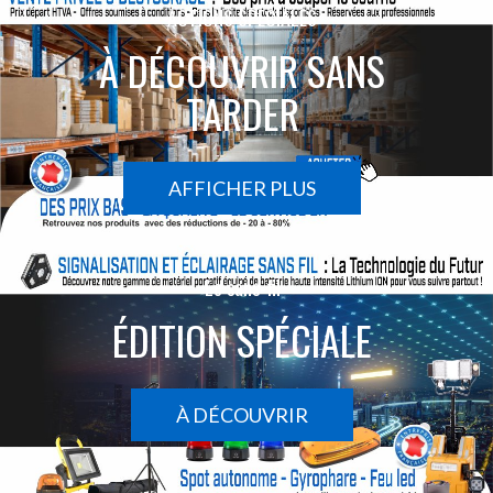
ACTIONS SPÉCIALES
À DÉCOUVRIR SANS
TARDER
AFFICHER PLUS
Le sans-fil
ÉDITION SPÉCIALE
À DÉCOUVRIR