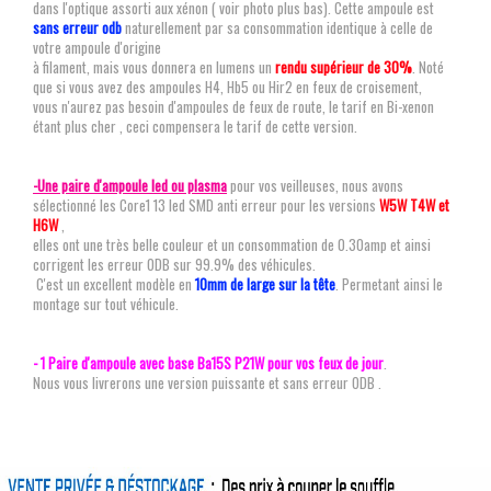
dans l'optique assorti aux xénon ( voir photo plus bas). Cette ampoule est
sans erreur odb
naturellement par sa consommation identique à celle de
votre ampoule d'origine
à filament, mais vous donnera en lumens un
rendu supérieur de 30%
. Noté
que si vous avez des ampoules H4, Hb5 ou Hir2 en feux de croisement,
vous n'aurez pas besoin d'ampoules de feux de route, le tarif en Bi-xenon
étant plus cher , ceci compensera le tarif de cette version.
-Une paire d'ampoule led ou plasma
pour vos veilleuses, nous avons
sélectionné les Core1 13 led SMD anti erreur pour les versions
W5W T4W et
H6W
,
elles ont une très belle couleur et un consommation de 0.30amp et ainsi
corrigent les erreur ODB sur 99.9% des véhicules.
C'est un excellent modèle en
10mm de large sur la tête
. Permetant ainsi le
montage sur tout véhicule.
- 1 Paire d'ampoule avec base Ba15S P21W pour vos feux de jour
.
Nous vous livrerons une version puissante et sans erreur ODB .