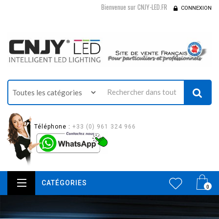
Bienvenue sur CNJY-LED.FR
CONNEXION
Téléphone :
+33 (0) 961 324 966
CATÉGORIES
0