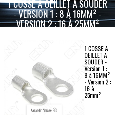
1 COSSE A OEILLET A SOUDER
- VERSION 1 : 8 À 16MM² -
VERSION 2 : 16 À 25MM²
1 COSSE A
ACCUEIL
ACCESSOIRES 2 & 4 ROUES
ELECTRONIQUE
OEILLET A SOUDER - VERSION 1 : 8 À 16MM² - VERSION 2 : 16 À 25MM²
1 COSSE A
OEILLET A
SOUDER -
Version 1 :
8 à 16MM²
- Version 2 :
16 à
25mm²
Agrandir l'image