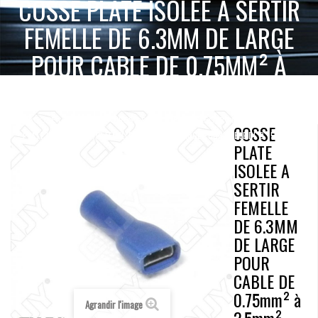
COSSE PLATE ISOLEE A SERTIR
FEMELLE DE 6.3MM DE LARGE
POUR CABLE DE 0.75MM² À
2.5MM²
COSSE
ACCUEIL
ACCESSOIRES 2 & 4 ROUES
ELECTRONIQUE
COSSE
PLATE ISOLEE A SERTIR FEMELLE DE 6.3MM DE LARGE POUR CABLE DE 0.75MM² À
PLATE
2.5MM²
ISOLEE A
SERTIR
FEMELLE
DE 6.3MM
DE LARGE
POUR
CABLE DE
0.75mm² à
Agrandir l'image