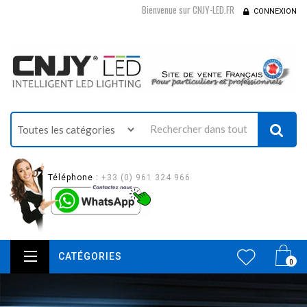
Bienvenue sur CNJY-LED.FR
CONNEXION
Téléphone :
+33 (0) 961 324 966
CATÉGORIES
0