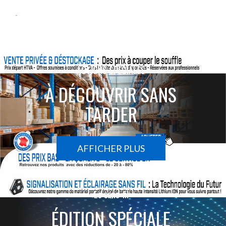
-
ACTIONS SPÉCIALES
À DÉCOUVRIR SANS
TARDER
AFFICHER PLUS
Le sans-fil
ÉDITION SPÉCIALE