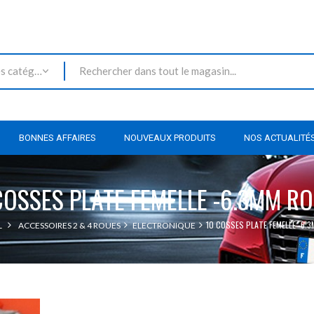
Toutes les catégories
BONNES AFFAIRES
NOUVEAUX PRODUITS
NOS ACTUALITÉ
COSSES PLATE FEMELLE -6.3MM R
10 COSSES PLATE FEMELLE -6.
L
ACCESSOIRES 2 & 4 ROUES
ELECTRONIQUE