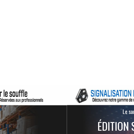
Le san
ÉDITION 