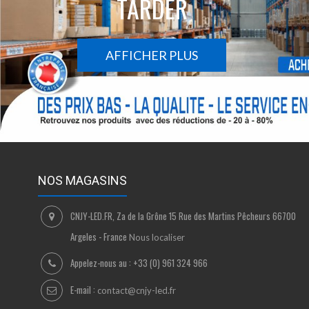
TARDER
AFFICHER PLUS
NOS MAGASINS
CNJY-LED.FR, Za de la Grône 15 Rue des Martins Pêcheurs 66700
Argeles - France
Nous localiser
Appelez-nous au :
+33 (0) 961 324 966
E-mail :
contact@cnjy-led.fr