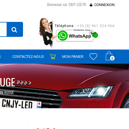
Bienvenue sur CNJY-LED.FR
CONNEXION
Téléphone :
+33 (0) 961 324 966
S
CONTACTEZ-NOUS
MON PANIER
0
OUGE
3MM ROUGE