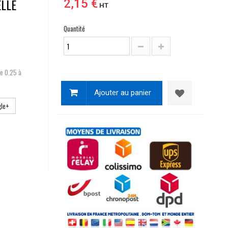
ELLE
2,15 €
HT
Quantité
de 0.25 à
Ajouter au panier
le+