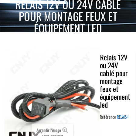
RELAIS 12V OU 24V CABLÉ
POUR MONTAGE FEUX ET
ÉQUIPEMENT LED
RELAIS 12V
ACCUEIL
ACCESSOIRES 2 & 4 ROUES
ELECTRONIQUE
OU 24V CABLÉ POUR MONTAGE FEUX ET ÉQUIPEMENT LED
Relais 12V
ou 24V
cablé pour
montage
feux et
équipement
led
Référence
RELAIS+
Agrandir l'image