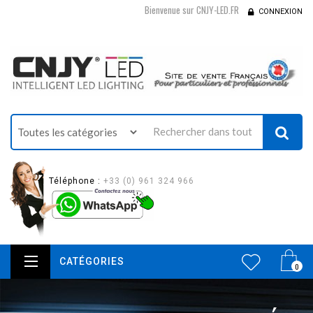
Bienvenue sur CNJY-LED.FR
CONNEXION
Téléphone :
+33 (0) 961 324 966
CATÉGORIES
0