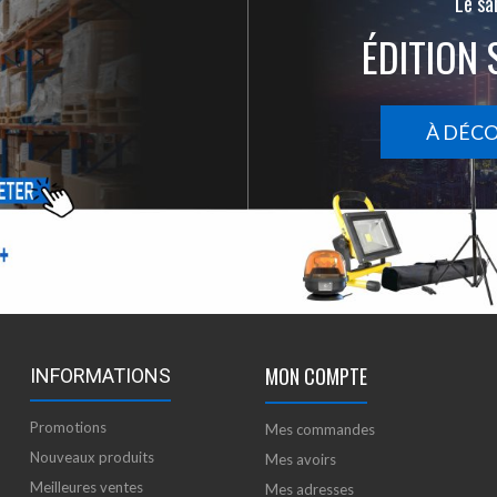
Le san
ÉDITION 
À DÉC
MON COMPTE
INFORMATIONS
Promotions
Mes commandes
Nouveaux produits
Mes avoirs
Meilleures ventes
Mes adresses