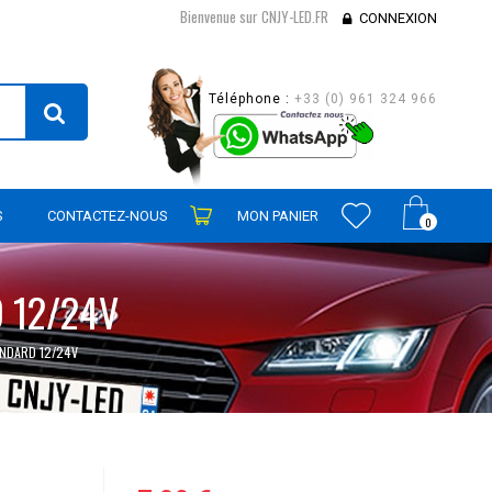
Bienvenue sur CNJY-LED.FR
CONNEXION
Téléphone :
+33 (0) 961 324 966
S
CONTACTEZ-NOUS
MON PANIER
0
 12/24V
NDARD 12/24V