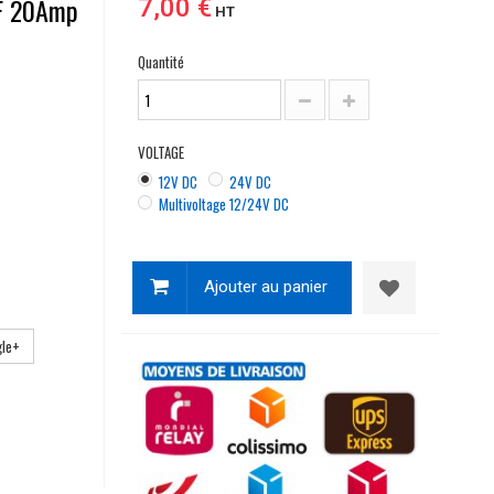
F 20Amp
7,00 €
HT
Quantité
VOLTAGE
12V DC
24V DC
Multivoltage 12/24V DC
Ajouter au panier
le+