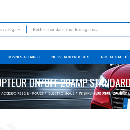
Toutes les catégories
BONNES AFFAIRES
NOUVEAUX PRODUITS
NOS ACTUALITÉ
UPTEUR ON/OFF 20AMP STANDARD
INTERRUPTEUR ON/OFF 20AMP STA
ACCESSOIRES 2 & 4 ROUES
ELECTRONIQUE