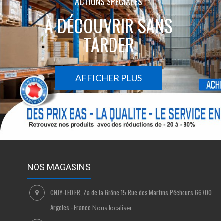
ACTIONS SPÉCIALES
À DÉCOUVRIR SANS
TARDER
AFFICHER PLUS
NOS MAGASINS
CNJY-LED.FR, Za de la Grône 15 Rue des Martins Pêcheurs 66700
Argeles - France
Nous localiser