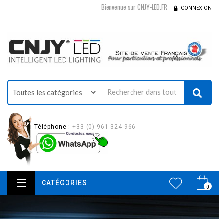
Bienvenue sur CNJY-LED.FR
CONNEXION
Téléphone :
+33 (0) 961 324 966
CATÉGORIES
0