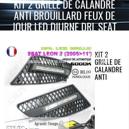
KIT 2 GRILLE DE CALANDRE
ANTI BROUILLARD FEUX DE
JOUR LED DIURNE DRL SEAT
LEON 2
ACCUEIL
FEUX DE JOUR - ANGEL EYES LED 12V 24V
KIT 2
KIT 2 GRILLE DE CALANDRE
GRILLE DE CALANDRE AVEC FEUX DE JOUR
GRILLE DE
ANTI BROUILLARD FEUX DE JOUR LED DIURNE DRL SEAT LEON 2
CALANDRE
ANTI
Agrandir l'image