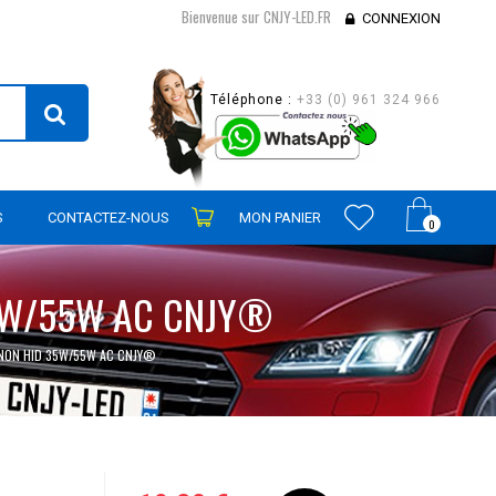
Bienvenue sur CNJY-LED.FR
CONNEXION
Téléphone :
+33 (0) 961 324 966
S
CONTACTEZ-NOUS
MON PANIER
0
35W/55W AC CNJY®
ENON HID 35W/55W AC CNJY®