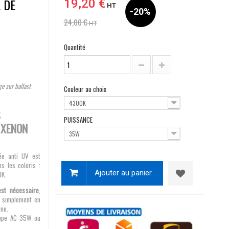
 DE
19,20 €
HT
-20%
24,00 €
HT
Quantité
e sur ballast
Couleur au choix
4300K
S
PUISSANCE
 XENON
35W
ée anti UV est
s les coloris :
Ajouter au panier
0K.
est nécessaire
,
t simplement en
ine.
type AC 35W ou