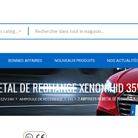
Toutes les catégories
BONNES AFFAIRES
NOUVEAUX PRODUITS
NOS ACTUALITÉ
ETAL DE RECHANGE XENON HID 
2 AMPOULES H1 METAL DE RECHANGE X
12V 24V
AMPOULE DE RECHANGE
H1