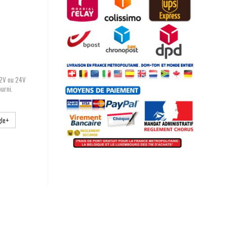
12V ou 24V
urni.
le+