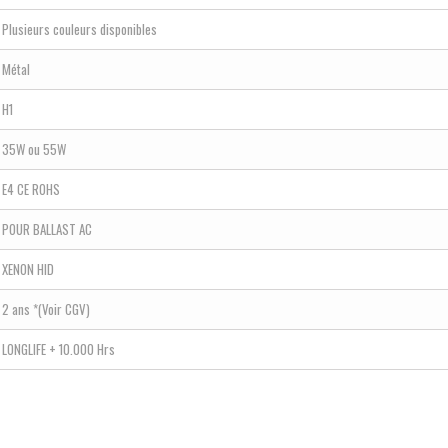
Plusieurs couleurs disponibles
Métal
H1
35W ou 55W
E4 CE ROHS
POUR BALLAST AC
XENON HID
2 ans *(Voir CGV)
LONGLIFE + 10.000 Hrs