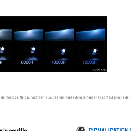
rs du montage. Ne pas regarder la source lumineuse directement et en contact proche de la