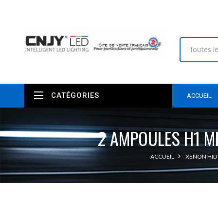
CATÉGORIES
ACCUEIL
2 AMPOULES H1 M
ACCUEIL
XENON HID 