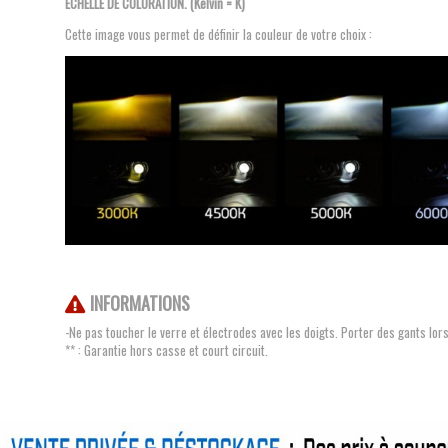
ECHELLE DE COLORATION. (Kelvin = K)
Cette image vous permet de définir la couleur de votre choix :
INFORMATIONS
-Ne pas toucher le verre et électrodes avec les doigts. Porter des gants lo
** : Garantie hors casse et court circuit.