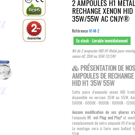
2 AMPOULES H1 METAL
RECHANGE XENON HID
35W/55W AC CNJY®
Référence
H1-M-2
En stock - Livrable immédiatement
Kit de 2 ampoules HID H1 Metal pour montag
xenon AC 35W ou 55W 12/24V
PRÉSENTATION DE NO
AMPOULES DE RECHANGE
HID H1 35W 55W
Cette paire d'ampoule xenon HID trait
disponible en version 35W ou 55W, dan
5000K - 6000K - 8000K - 10000K - 1200
Aucune modification de vos phares n’
l'ampoule
H1 est Plug and Play*
et vien
remplacement de votre ampoule H1 d’orig
Le montage sera à faire avec ballast 
55W.