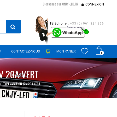
Bienvenue sur CNJY-LED.FR
CONNEXION
Téléphone :
+33 (0) 961 324 966
S
CONTACTEZ-NOUS
MON PANIER
0
V 20A VERT
" TYPE AVIATION 12V 20A VERT