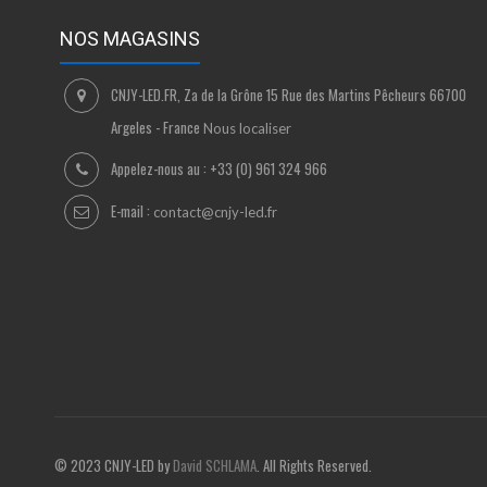
NOS MAGASINS
CNJY-LED.FR, Za de la Grône 15 Rue des Martins Pêcheurs 66700
Argeles - France
Nous localiser
Appelez-nous au :
+33 (0) 961 324 966
E-mail :
contact@cnjy-led.fr
© 2023 CNJY-LED by
David SCHLAMA
. All Rights Reserved.