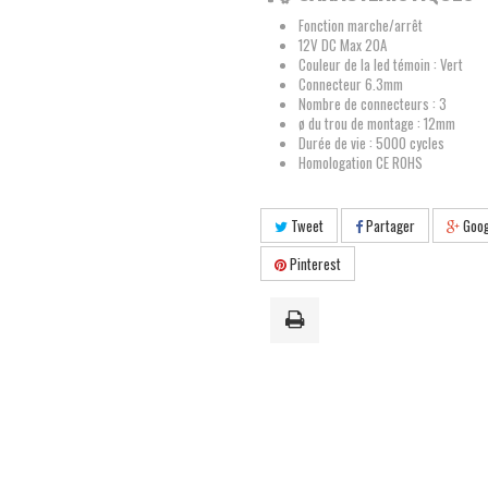
Fonction marche/arrêt
12V DC Max 20A
Couleur de la led témoin : Vert
Connecteur 6.3mm
Nombre de connecteurs : 3
ø du trou de montage : 12mm
Durée de vie : 5000 cycles
Homologation CE ROHS
Tweet
Partager
Goog
Pinterest