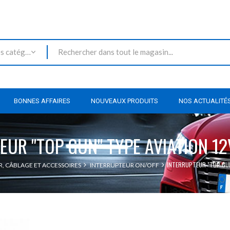
Toutes les catégories
BONNES AFFAIRES
NOUVEAUX PRODUITS
NOS ACTUALITÉ
EUR "TOP GUN" TYPE AVIATION 12
INTERRUPTEUR "TOP GUN
, CÂBLAGE ET ACCESSOIRES
INTERRUPTEUR ON/OFF