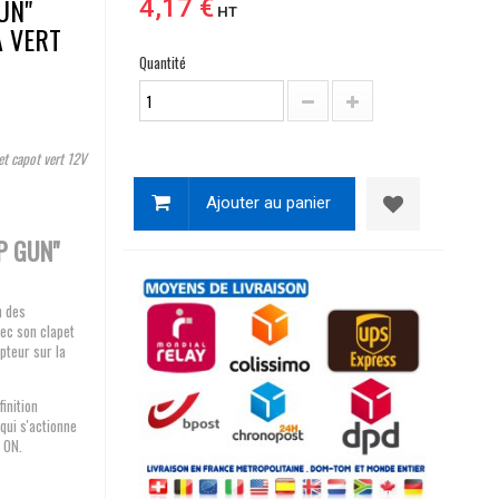
UN"
4,17 €
HT
A VERT
Quantité
 et capot vert 12V
Ajouter au panier
P GUN"
n des
vec son clapet
pteur sur la
inition
 qui s'actionne
r ON.