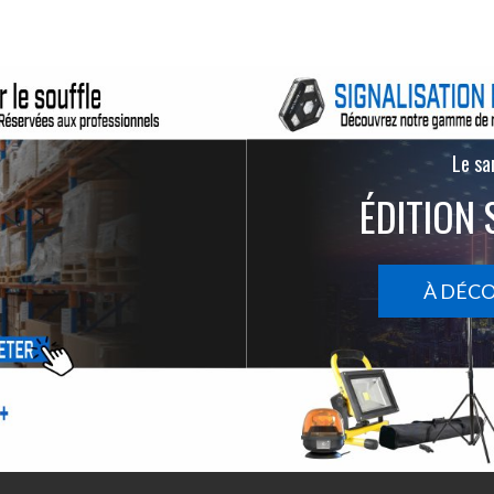
Le san
ÉDITION 
À DÉC