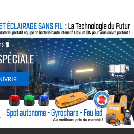
s-fil
SPÉCIALE
OUVRIR