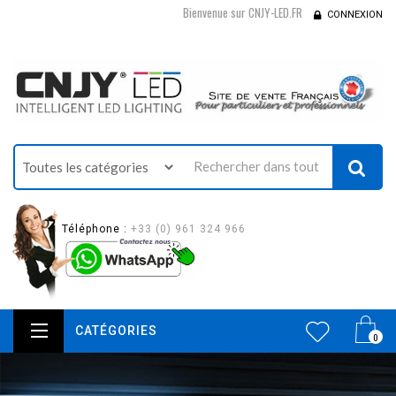
Bienvenue sur CNJY-LED.FR
CONNEXION
Téléphone :
+33 (0) 961 324 966
CATÉGORIES
0