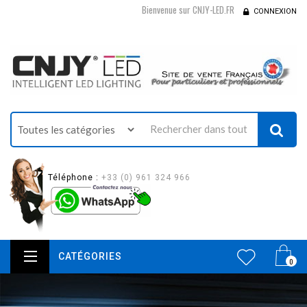
Bienvenue sur CNJY-LED.FR
CONNEXION
Téléphone :
+33 (0) 961 324 966
CATÉGORIES
0