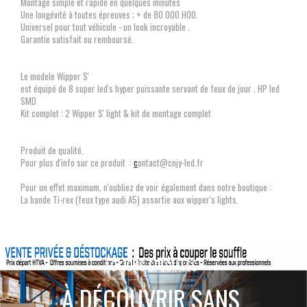
Montage simple et rapide en quelques minutes
Une longévité à toutes épreuves ; + de 80 000 H00.
Universel pour tout véhicule - un look incroyable .
Garantie satisfait ou remboursé.
Le modele Wipper S'
est équipé de 8 super led's hyper puissante servant de feux de jour . HP led
SMD
Kit complet : 2 Wipper S' light & kit de montage complet
Produit de qualité.
Pour plus d'info sur ce produit :
c
ontact@cnjy-led.fr
Pour un effet maximum, n'oubliez de voir également dans notre boutique :
La bande Ti-rex (feux type audi A5) assortie aux wipper's lights.
ACTIONS SPÉCIALES
À DÉCOUVRIR SANS