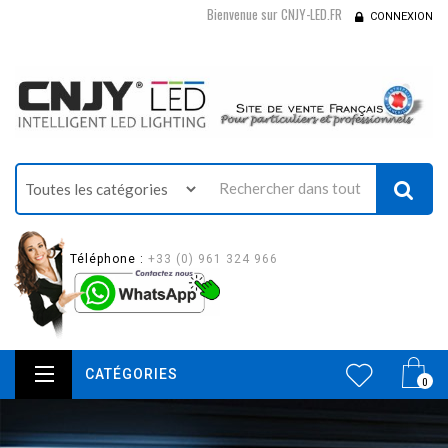
Bienvenue sur CNJY-LED.FR
CONNEXION
Téléphone :
+33 (0) 961 324 966
CATÉGORIES
0