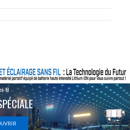
s-fil
SPÉCIALE
OUVRIR