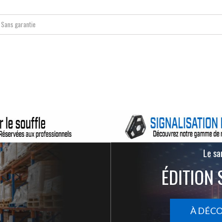
Sans garantie
Le san
ÉDITION 
À DÉC