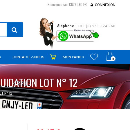
Bienvenue sur CNJY-LED.FR
CONNEXION
Téléphone :
+33 (0) 961 324 966
S
CONTACTEZ-NOUS
MON PANIER
0
QUIDATION LOT N° 12
OT N° 12