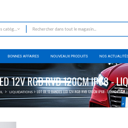
Toutes les catégories
BONNES AFFAIRES
NOUVEAUX PRODUITS
NOS ACTUALITÉ
ED 12V RGB RVB 120CM IP68 - LI
LOT DE 13 BANDES LED 12V RGB RVB 120CM IP68 - LIQUIDATION L
IL
LIQUIDATIONS