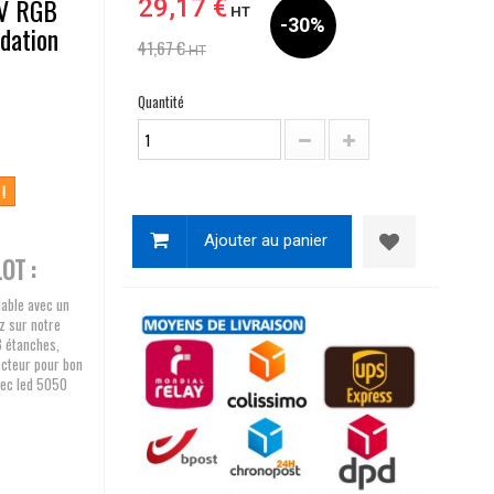
2V RGB
29,17 €
HT
-30%
dation
41,67 €
HT
Quantité
 !
Ajouter au panier
OT :
lable avec un
z sur notre
8 étanches,
ecteur pour bon
vec led 5050