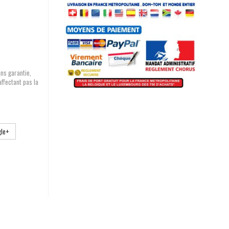
ans garantie,
affectant pas la
le+