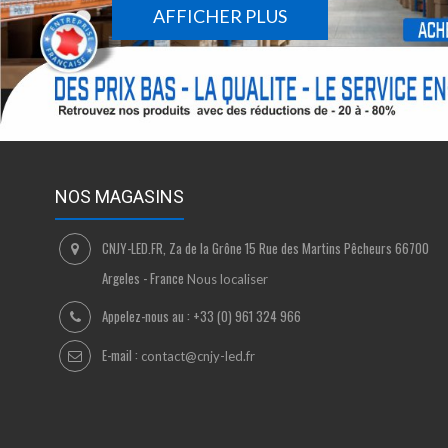
AFFICHER PLUS
NOS MAGASINS
CNJY-LED.FR, Za de la Grône 15 Rue des Martins Pêcheurs 66700
Argeles - France
Nous localiser
Appelez-nous au :
+33 (0) 961 324 966
E-mail :
contact@cnjy-led.fr