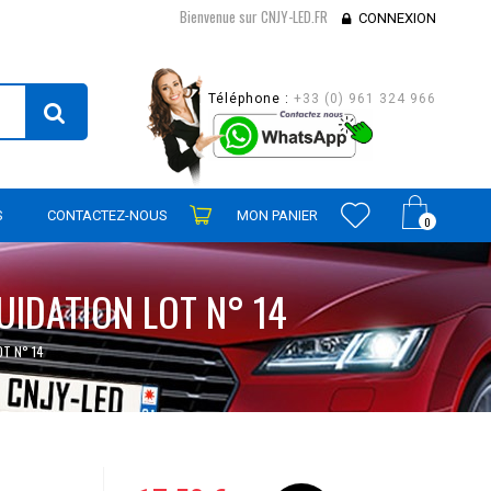
Bienvenue sur CNJY-LED.FR
CONNEXION
Téléphone :
+33 (0) 961 324 966
S
CONTACTEZ-NOUS
MON PANIER
0
UIDATION LOT N° 14
OT N° 14