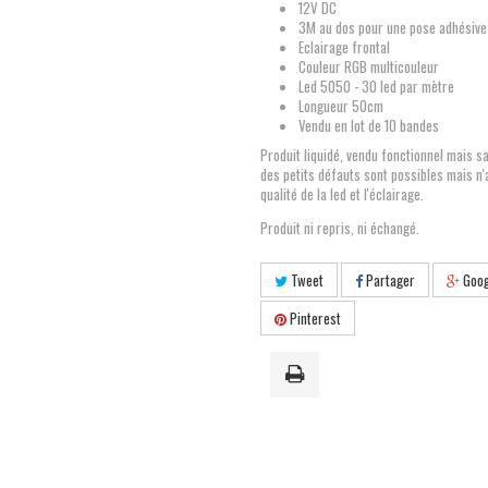
12V DC
3M au dos pour une pose adhésive
Eclairage frontal
Couleur RGB multicouleur
Led 5050 - 30 led par mètre
Longueur 50cm
Vendu en lot de 10 bandes
Produit liquidé, vendu fonctionnel mais s
des petits défauts sont possibles mais n'
qualité de la led et l'éclairage.
Produit ni repris, ni échangé.
Tweet
Partager
Goog
Pinterest