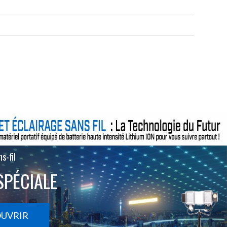
s-fil
SPÉCIALE
OUVRIR