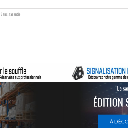
Sans garantie
Le san
ÉDITION 
À DÉC