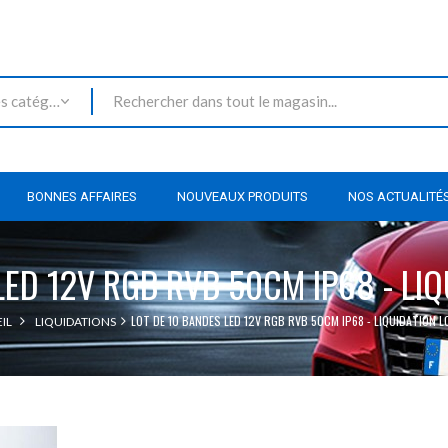
Toutes les catégories
BONNES AFFAIRES
NOUVEAUX PRODUITS
NOS ACTUALITÉ
LED 12V RGB RVB 50CM IP68 - LIQ
LOT DE 10 BANDES LED 12V RGB RVB 50CM IP68 - LIQUIDATION L
IL
LIQUIDATIONS