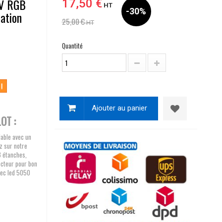
2V RGB
17,50 €
HT
-30%
ation
25,00 €
HT
Quantité
 !
Ajouter au panier
OT :
lable avec un
z sur notre
8 étanches,
ecteur pour bon
vec led 5050