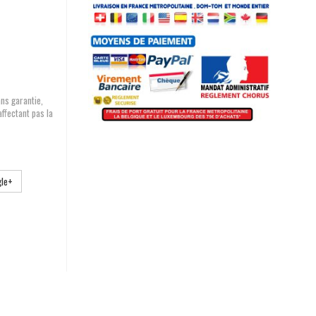
ans garantie,
affectant pas la
le+