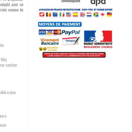
 adapté pour un
journée comme de
ute
 10h)
sur secteur.
ible à plus
leurs.
faces