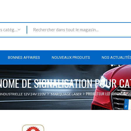
Toutes les catégories
BONNES AFFAIRES
NOUVEAUX PRODUITS
NOS ACTUALITÉ
NOME DE SIGNALISATION POUR CA
PROJECTEUR LED AUTONOME DE
 INDUSTRIELLE 12V 24V 220V
MARQUAGE LASER