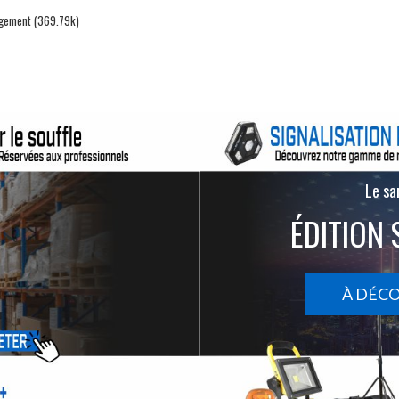
gement (369.79k)
Le san
ÉDITION 
À DÉC