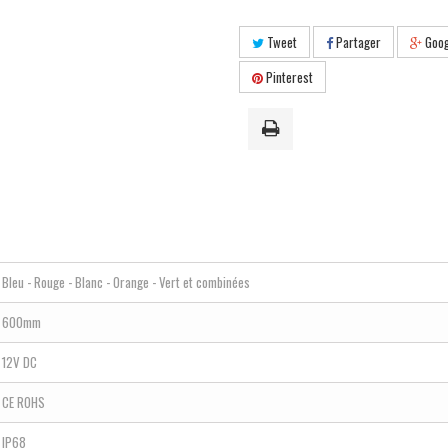
Tweet
Partager
Goog
Pinterest
Bleu - Rouge - Blanc - Orange - Vert et combinées
600mm
12V DC
CE ROHS
IP68