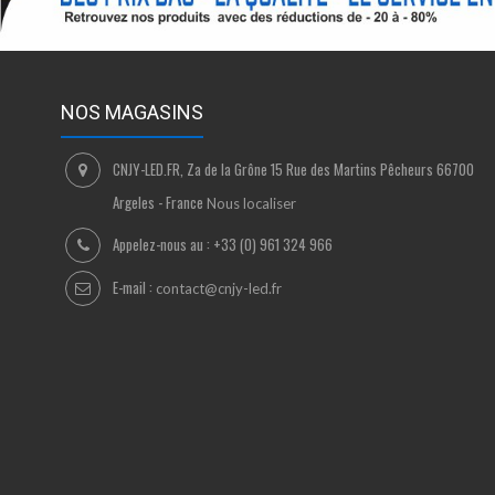
NOS MAGASINS
CNJY-LED.FR, Za de la Grône 15 Rue des Martins Pêcheurs 66700
Argeles - France
Nous localiser
Appelez-nous au :
+33 (0) 961 324 966
E-mail :
contact@cnjy-led.fr