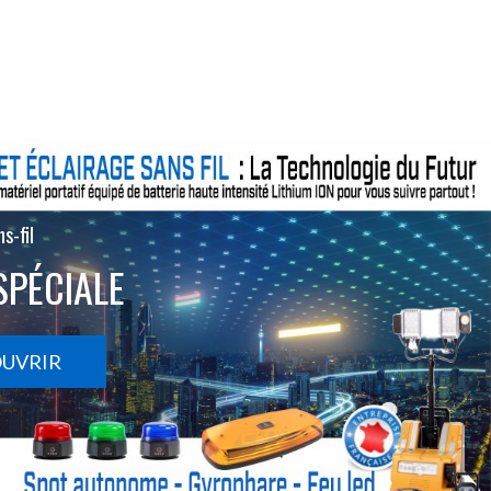
s-fil
SPÉCIALE
OUVRIR