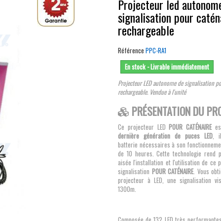
Projecteur led autonom
signalisation pour catén
rechargeable
Référence
PPC-RA1
En stock - Livrable immédiatement
Projecteur LED autonome de signalisation po
rechargeable. Vendue à l'unité
PRÉSENTATION DU PR
Ce projecteur LED
POUR CATÉNAIRE
est
dernière génération de puces LED
, 
batterie nécessaires à son fonctionneme
de 10 heures. Cette technologie rend p
aisée l'installation et l'utilisation de ce
signalisation
POUR CATÉNAIRE
. Vous obt
projecteur à LED, une signalisation vi
1300m.
Composée de 132 LED très performante