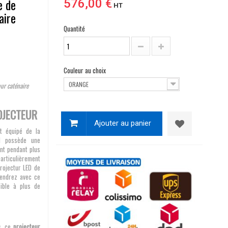
e de
576,00 €
HT
aire
Quantité
Couleur au choix
ORANGE
ur caténaire
OJECTEUR
Ajouter au panier
 équipé de la
il possède une
nt pendant plus
articulièrement
 projectur LED de
iendrez avec ce
sible à plus de
s, ce
projecteur