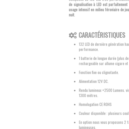
de signalisation à LED est parfaitement
usage intensif en milieu féroviaire de 
nuit
.
CARACTÉRISTIQUES
132 LED de dernière génération ha
performance.
1 batterie de longue durée (plus de
rechargeable sur allume cigare et 
Fonction fixe ou clignotante.
Alimentation 12V DC.
Rendu lumineux +2500 Lumens. vis
1300 mètres.
Homologation CE ROHS
Couleur disponible : plusieurs cou
En option nous vous proposons 2 
lumineuses.