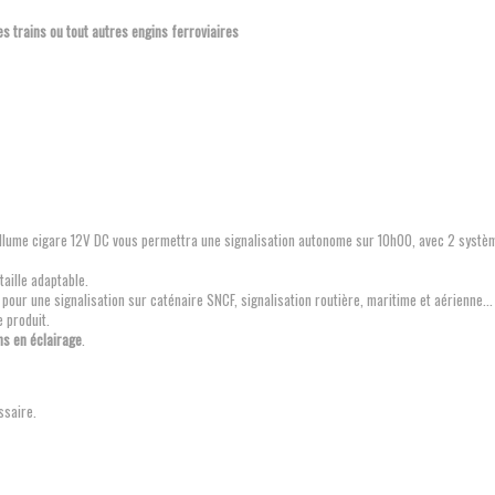
es trains ou tout autres engins ferroviaires
llume cigare 12V DC vous permettra une signalisation autonome sur 10h00, avec 2 systèm
taille adaptable.
 pour une signalisation sur caténaire SNCF, signalisation routière, maritime et aérienne...
e produit.
ns en éclairage
.
ssaire.