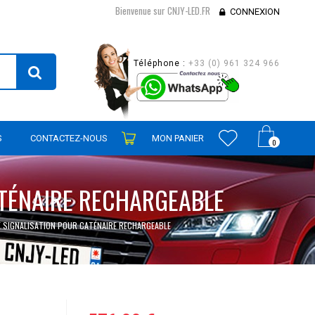
Bienvenue sur CNJY-LED.FR
CONNEXION
Téléphone :
+33 (0) 961 324 966
S
CONTACTEZ-NOUS
MON PANIER
0
TÉNAIRE RECHARGEABLE
 SIGNALISATION POUR CATÉNAIRE RECHARGEABLE