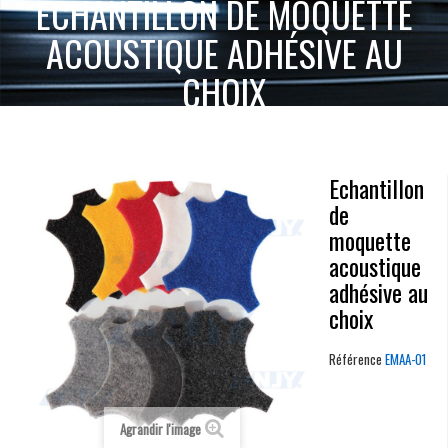
ECHANTILLON DE MOQUETTE
ACOUSTIQUE ADHÉSIVE AU
CHOIX
ACCUEIL
SELLERIE MOQUETTE & SIMILICUIR
ECHANTILLON DE MOQUETTE
MOQUETTE ACOUSTIQUE ADHÉSIVE
ACOUSTIQUE ADHÉSIVE AU CHOIX
Echantillon
de
moquette
acoustique
adhésive au
choix
Référence
EMAA-01
Agrandir l'image