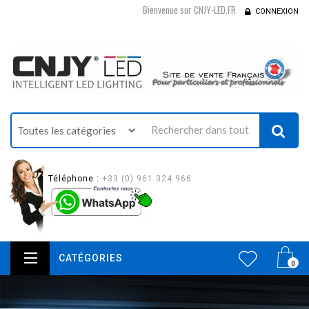
Bienvenue sur CNJY-LED.FR
CONNEXION
Téléphone :
+33 (0) 961 324 966
CATÉGORIES
0