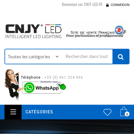
Bienvenue sur CNJY-LED.FR
CONNEXION
Téléphone :
+33 (0) 961 324 966
CATÉGORIES
0