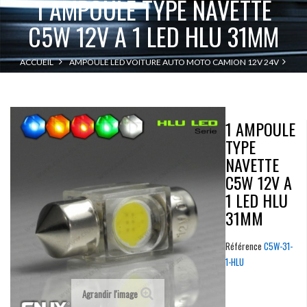
1 AMPOULE TYPE NAVETTE
C5W 12V A 1 LED HLU 31MM
ACCUEIL
AMPOULE LED VOITURE AUTO MOTO CAMION 12V 24V
1 AMPOULE TYPE NAVETTE C5W 12V A 1 LED HLU 31MM
NAVETTE C3W
1 AMPOULE
TYPE
NAVETTE
C5W 12V A
1 LED HLU
31MM
Référence
C5W-31-
1-HLU
Agrandir l'image