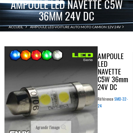
AMPOULE LED NAVETTE C5W
36MM 24V DC
ACCUEIL
AMPOULE LED VOITURE AUTO MOTO CAMION 12V 24V
AMPOULE LED NAVETTE C5W 36MM 24V DC
NAVETTE C5W
AMPOULE
LED
NAVETTE
C5W 36mm
24V DC
Référence
SMD-32-
24
Agrandir l'image