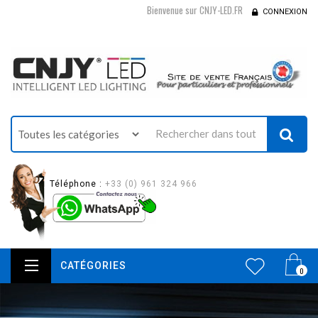
Bienvenue sur CNJY-LED.FR
CONNEXION
Téléphone :
+33 (0) 961 324 966
CATÉGORIES
0