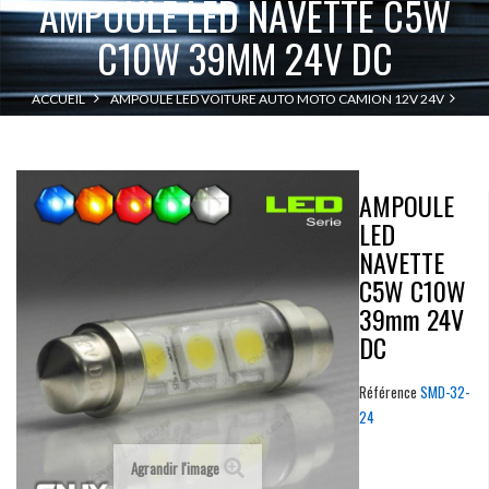
AMPOULE LED NAVETTE C5W
C10W 39MM 24V DC
ACCUEIL
AMPOULE LED VOITURE AUTO MOTO CAMION 12V 24V
AMPOULE LED NAVETTE C5W C10W 39MM 24V DC
NAVETTE C5W
AMPOULE
LED
NAVETTE
C5W C10W
39mm 24V
DC
Référence
SMD-32-
24
Agrandir l'image