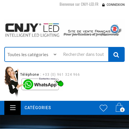
Bienvenue sur CNJY-LED.FR
CONNEXION
Téléphone :
+33 (0) 961 324 966
CATÉGORIES
0