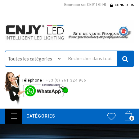
Bienvenue sur CNJY-LED.FR
CONNEXION
Téléphone :
+33 (0) 961 324 966
CATÉGORIES
0