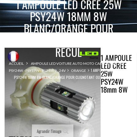
1 AMPOULE LED CREE 25W
PSY24W 18MM 8W
BLANC/ORANGE POUR
CLIGNOTANT OU FEUX DE
RECUL
1 AMPOULE
LED CREE
ACCUEIL
AMPOULE LED VOITURE AUTO MOTO CAMION 12V 24V
1 AMPOULE LED CREE 25W
25W
PSY24W - PSY19W - PS24W
24V
ORANGE
PSY24W 18MM 8W BLANC/ORANGE POUR CLIGNOTANT OU FEUX DE RECUL
PSY24W
18mm 8W
Agrandir l'image