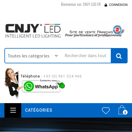
Bienvenue sur CNJY-LED.FR
CONNEXION
Téléphone :
+33 (0) 961 324 966
CATÉGORIES
0