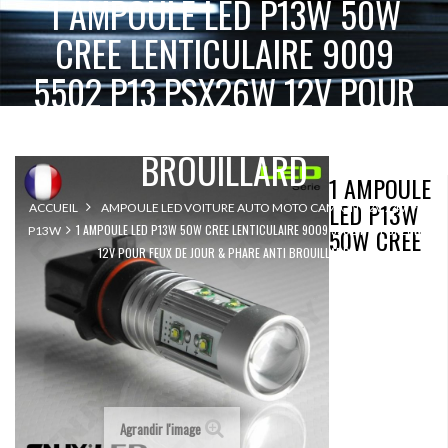
1 AMPOULE LED P13W 50W
CREE LENTICULAIRE 9009
5502 P13 PSX26W 12V POUR
FEUX DE JOUR & PHARE ANTI
BROUILLARD
1 AMPOULE
LED P13W
ACCUEIL
AMPOULE LED VOITURE AUTO MOTO CAMION 12V 24V
1 AMPOULE LED P13W 50W CREE LENTICULAIRE 9009 5502 P13 PSX26W
50W CREE
P13W
12V POUR FEUX DE JOUR & PHARE ANTI BROUILLARD
Agrandir l'image