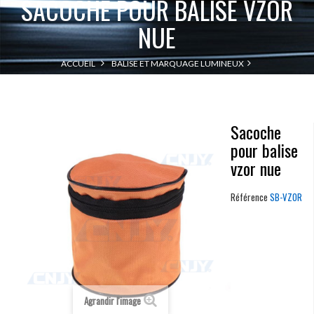
SACOCHE POUR BALISE VZOR
NUE
ACCUEIL
BALISE ET MARQUAGE LUMINEUX
SACOCHE POUR BALISE VZOR NUE
PLOT SOLAIRE ROUTIER
Sacoche
pour balise
vzor nue
Référence
SB-VZOR
Agrandir l'image