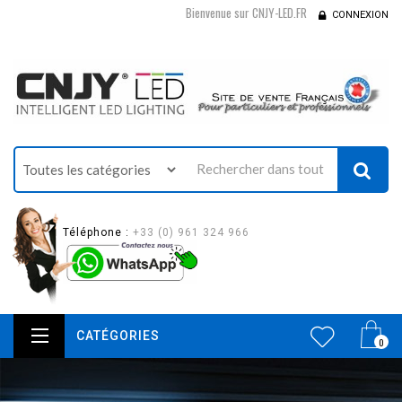
Bienvenue sur CNJY-LED.FR
CONNEXION
Téléphone :
+33 (0) 961 324 966
CATÉGORIES
0