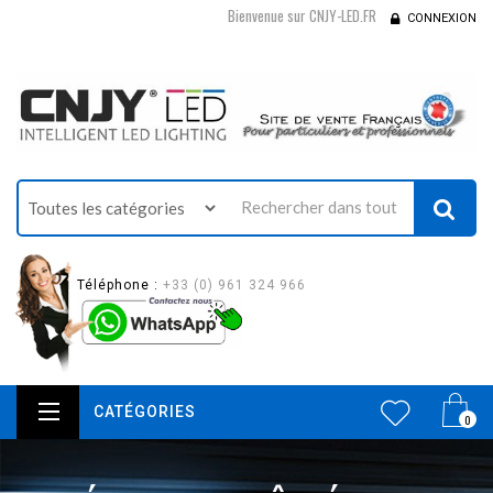
Bienvenue sur CNJY-LED.FR
CONNEXION
Téléphone :
+33 (0) 961 324 966
CATÉGORIES
0