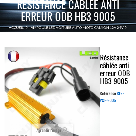
RÉSISTANCE CÂBLÉE ANTI
ERREUR ODB HB3 9005
ACCUEIL
AMPOULE LED VOITURE AUTO MOTO CAMION 12V 24V
RÉSISTANCE
RÉSISTANCE ANTI ERREUR & CLIGNOTEMENT RAPIDE
CÂBLÉE ANTI ERREUR ODB HB3 9005
Résistance
câblée anti
erreur ODB
HB3 9005
Référence
RES-
P&P-9005
Agrandir l'image