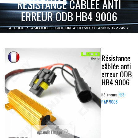
RÉSISTANCE CÂBLÉE ANTI
ERREUR ODB HB4 9006
ACCUEIL
AMPOULE LED VOITURE AUTO MOTO CAMION 12V 24V
RÉSISTANCE
RÉSISTANCE ANTI ERREUR & CLIGNOTEMENT RAPIDE
CÂBLÉE ANTI ERREUR ODB HB4 9006
Résistance
câblée anti
erreur ODB
HB4 9006
Référence
RES-
P&P-9006
Agrandir l'image