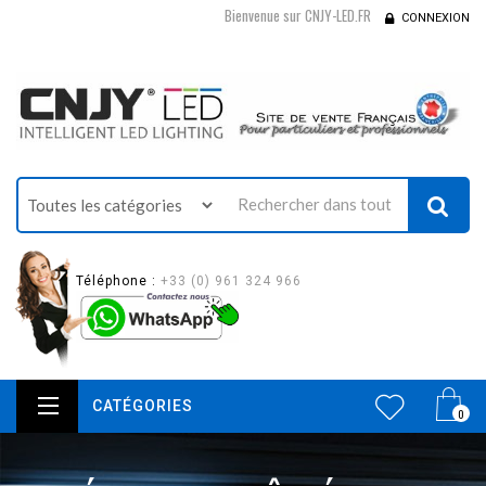
Bienvenue sur CNJY-LED.FR
CONNEXION
Téléphone :
+33 (0) 961 324 966
CATÉGORIES
0