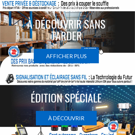
ACTIONS SPÉCIALES
À DÉCOUVRIR SANS
TARDER
AFFICHER PLUS
Le sans-fil
ÉDITION SPÉCIALE
À DÉCOUVRIR