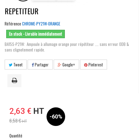
REPETITEUR
Référence
CHROME-PY21W-ORANGE
En stock - Livrable immédiatement
BA15S-P21W: Ampoule à allumage orange pour répétiteur .... sans erreur ODB &
sans clignotement rapide.
Tweet
Partager
Google+
Pinterest
2,63 €
HT
-60%
6,58 €
HT
Quantité