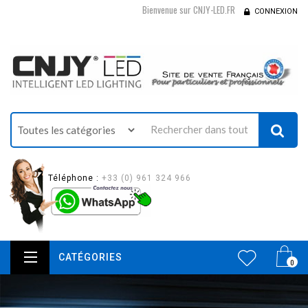
Bienvenue sur CNJY-LED.FR
CONNEXION
Téléphone :
+33 (0) 961 324 966
CATÉGORIES
0