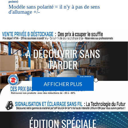
pointe)
Modéle sans polarité = il n'y à pas de sens
d'allumage +/-
ACTIONS SPÉCIALES
À DÉCOUVRIR SANS
TARDER
AFFICHER PLUS
Le sans-fil
ÉDITION SPÉCIALE