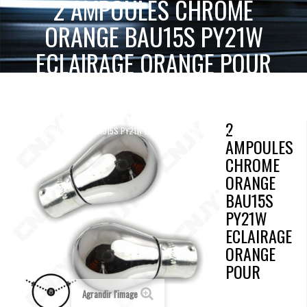
2 AMPOULES CHROME
ORANGE BAU15S PY21W
ECLAIRAGE ORANGE POUR
REPETITEUR
2 AMPOULES
ACCUEIL
AMPOULE CHROMÉE
S25 BAU15S PY21W
2
CHROME ORANGE BAU15S PY21W ECLAIRAGE ORANGE POUR REPETITEUR
AMPOULES
CHROME
ORANGE
BAU15S
PY21W
ECLAIRAGE
ORANGE
POUR
Agrandir l'image