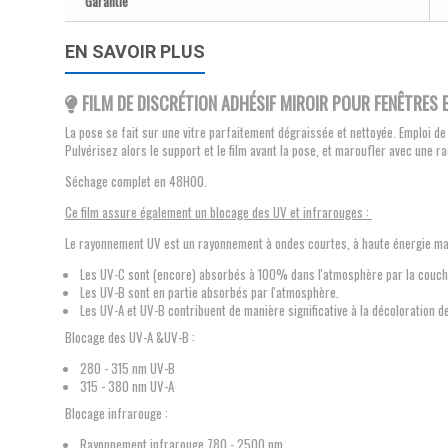
Garantie
EN SAVOIR PLUS
FILM DE DISCRÉTION ADHÉSIF MIROIR POUR FENÊTRES 
La pose se fait sur une vitre parfaitement dégraissée et nettoyée. Emploi d
Pulvérisez alors le support et le film avant la pose, et maroufler avec une rac
Séchage complet en 48H00.
Ce film assure également un blocage des UV et infrarouges :
Le rayonnement UV est un rayonnement à ondes courtes, à haute énergie mais 
Les UV-C sont (encore) absorbés à 100% dans l'atmosphère par la couch
Les UV-B sont en partie absorbés par l'atmosphère.
Les UV-A et UV-B contribuent de manière significative à la décoloration d
Blocage des UV-A &UV-B :
280 - 315 nm UV-B
315 - 380 nm UV-A
Blocage infrarouge :
Rayonnement infrarouge 780 - 2500 nm