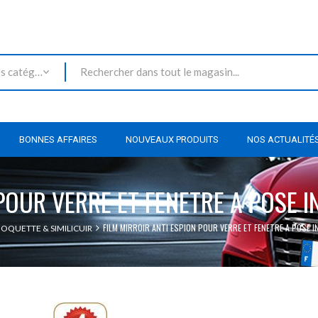
Toutes les catégories
BONNES AFFAIRES
NOUVEAUX PRODUITS
NOS ACTUALITÉ
 POUR VERRE ET FENETRE A POSE I
FILM MIRROIR ANTI ESPION POUR VERRE ET FENETRE A POSE I
MOQUETTE & SIMILICUIR