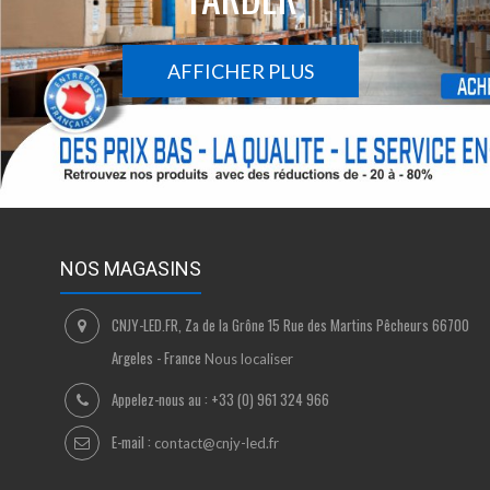
AFFICHER PLUS
NOS MAGASINS
CNJY-LED.FR, Za de la Grône 15 Rue des Martins Pêcheurs 66700
Argeles - France
Nous localiser
Appelez-nous au :
+33 (0) 961 324 966
E-mail :
contact@cnjy-led.fr