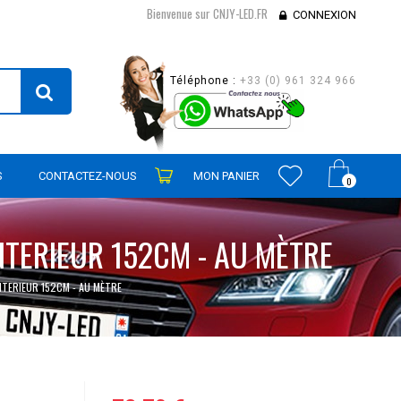
Bienvenue sur CNJY-LED.FR
CONNEXION
Téléphone :
+33 (0) 961 324 966
S
CONTACTEZ-NOUS
MON PANIER
0
NTERIEUR 152CM - AU MÈTRE
NTERIEUR 152CM - AU MÈTRE