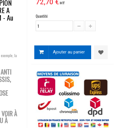
PION
72,70 €
HT
RE A
 - Au
Quantité
Ajouter au panier
 exemple, la
 ANTI
SIS,
OSE
 VOIR À
U À