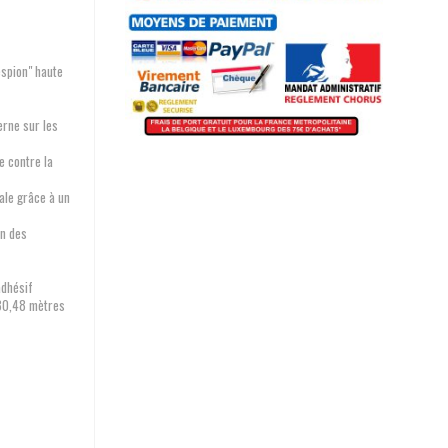
 espion" haute
erne sur les
e contre la
rale grâce à un
on des
adhésif
 30,48 mètres