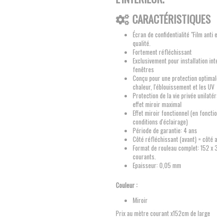
CARACTÉRISTIQUES
Écran de confidentialité "Film anti
qualité.
Fortement réfléchissant
Exclusivement pour installation int
fenêtres
Conçu pour une protection optimal
chaleur, l'éblouissement et les UV
Protection de la vie privée unilaté
effet miroir maximal
Effet miroir fonctionnel (en foncti
conditions d'éclairage)
Période de garantie: 4 ans
Côté réfléchissant (avant) = côté 
Format de rouleau complet: 152 x
courants.
Epaisseur: 0,05 mm
Couleur :
Miroir
Prix au mètre courant x152cm de large