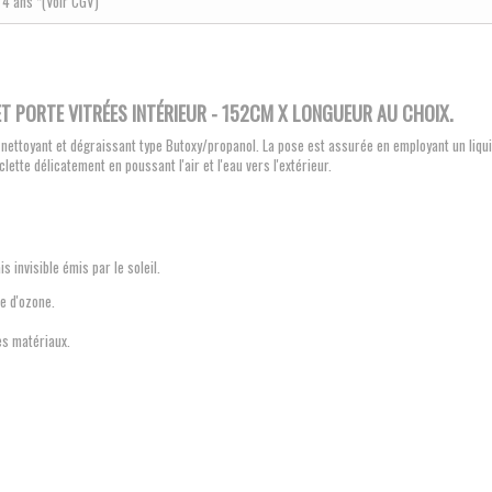
4 ans *(Voir CGV)
ET PORTE VITRÉES INTÉRIEUR - 152CM X LONGUEUR AU CHOIX.
e nettoyant et dégraissant type Butoxy/propanol. La pose est assurée en employant un liq
lette délicatement en poussant l'air et l'eau vers l'extérieur.
invisible émis par le soleil.
e d'ozone.
es matériaux.