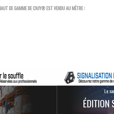
 HAUT DE GAMME DE
CNJY®
EST VENDU AU MÈTRE :
Le san
ÉDITION 