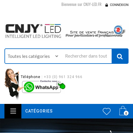
Bienvenue sur CNJY-LED.FR
CONNEXION
Téléphone :
+33 (0) 961 324 966
CATÉGORIES
0