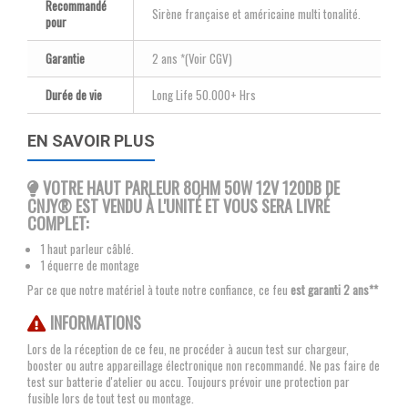
Recommandé
Sirène française et américaine multi tonalité.
pour
Garantie
2 ans *(Voir CGV)
Durée de vie
Long Life 50.000+ Hrs
EN SAVOIR PLUS
VOTRE HAUT PARLEUR 8OHM 50W 12V 120DB DE
CNJY® EST VENDU À L'UNITÉ ET VOUS SERA LIVRÉ
COMPLET:
1 haut parleur câblé.
1 équerre de montage
Par ce que notre matériel à toute notre confiance, ce feu
est garanti 2 ans**
INFORMATIONS
Lors de la réception de ce feu, ne procéder à aucun test sur chargeur,
booster ou autre appareillage électronique non recommandé. Ne pas faire de
test sur batterie d'atelier ou accu. Toujours prévoir une protection par
fusible lors de tout test ou montage.