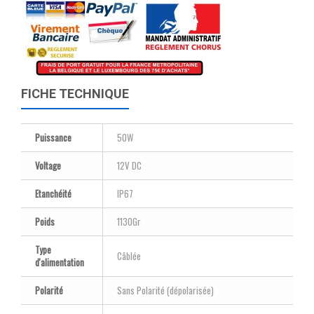
FICHE TECHNIQUE
Puissance
50W
Voltage
12V DC
Etanchéité
IP67
Poids
1130Gr
Type
Câblée
d'alimentation
Polarité
Sans Polarité (dépolarisée)