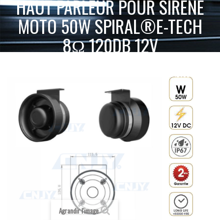
HAUT PARLEUR POUR SIRÈNE
MOTO 50W SPIRAL®E-TECH
8Ω 120DB 12V
ACCUEIL
SIRÈNE & SIGNALISATION SONORE
SIRÈNE AMÉRICAINE
HAUT PARLEUR POUR SIRÈNE MOTO 50W SPIRAL®E-TECH 8Ω 120DB 12V
Agrandir l'image