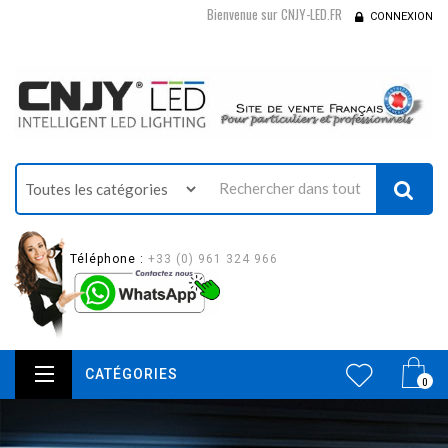
Bienvenue sur CNJY-LED.FR
CONNEXION
Téléphone :
+33 (0) 961 324 966
CATÉGORIES
0