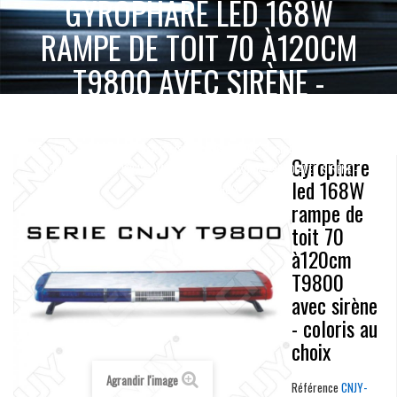
GYROPHARE LED 168W
RAMPE DE TOIT 70 À120CM
T9800 AVEC SIRÈNE -
COLORIS AU CHOIX
ACCUEIL
SIRÈNE & SIGNALISATION SONORE
SIRÈNE FRANÇAISE
Gyrophare
GYROPHARE LED 168W RAMPE DE TOIT 70 À120CM T9800 AVEC SIRÈNE -
led 168W
COLORIS AU CHOIX
rampe de
toit 70
à120cm
T9800
avec sirène
- coloris au
choix
Agrandir l'image
Référence
CNJY-