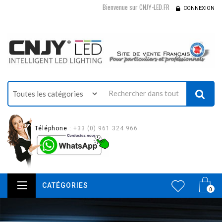
Bienvenue sur CNJY-LED.FR
CONNEXION
Téléphone :
+33 (0) 961 324 966
CATÉGORIES
0