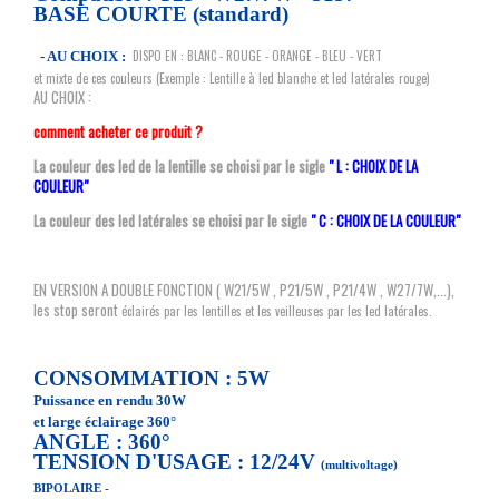
BASE COURTE (standard)
DISPO EN : BLANC - ROUGE - ORANGE - BLEU - VERT
- AU CHOIX :
et mixte de ces couleurs (Exemple : Lentille à led blanche et led latérales rouge)
AU CHOIX :
comment acheter ce produit ?
La couleur des led de la lentille se choisi par le sigle
" L : CHOIX DE LA
COULEUR"
La couleur des led latérales se choisi par le sigle
" C : CHOIX DE LA COULEUR"
EN VERSION A DOUBLE FONCTION ( W21/5W , P21/5W , P21/4W , W27/7W,...),
les stop seront
éclairés par les lentilles et les veilleuses par les led latérales.
CONSOMMATION : 5W
Puissance en rendu 30W
et large éclairage 360°
ANGLE : 360°
TENSION D'USAGE : 12/24V
(multivoltage)
BIPOLAIRE -