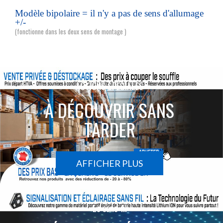
Modèle bipolaire = il n'y a pas de sens d'allumage
+/-
(fonctionne dans les deux sens de montage )
ACTIONS SPÉCIALES
À DÉCOUVRIR SANS
TARDER
AFFICHER PLUS
Le sans-fil