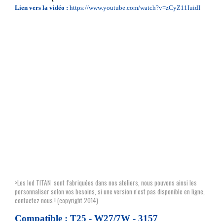
Lien vers la vidéo :
https://www.youtube.com/watch?v=zCyZ11IuidI
>L
es led TITAN sont fabriquées dans nos ateliers, nous pouvons ainsi les
personnaliser selon vos besoins, si une version n'est pas disponible en ligne,
contactez nous !
(copyright 2014)
Compatible : T25 - W27/7W - 3157