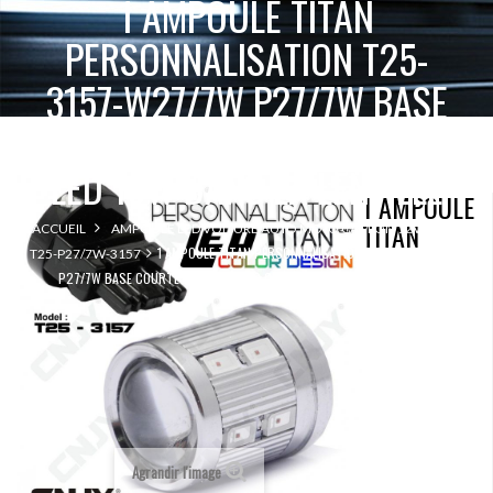
1 AMPOULE TITAN
PERSONNALISATION T25-
3157-W27/7W P27/7W BASE
COURTE 12 LED 5630+2 CREE
LED 10W DANS LA LENTILLE
1 AMPOULE
TITAN
ACCUEIL
AMPOULE LED VOITURE AUTO MOTO CAMION 12V 24V
1 AMPOULE TITAN PERSONNALISATION T25-3157-W27/7W
T25-P27/7W-3157
P27/7W BASE COURTE 12 LED 5630+2 CREE LED 10W DANS LA LENTILLE
Agrandir l'image