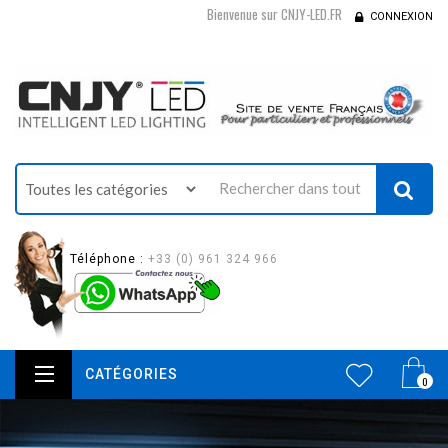
Bienvenue sur CNJY-LED.FR
CONNEXION
Téléphone :
+33 (0) 961 324 966
CATÉGORIES
0