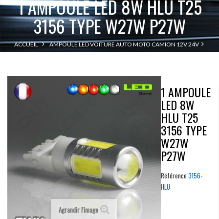
1 AMPOULE LED 8W HLU T25
3156 TYPE W27W P27W
ACCUEIL
AMPOULE LED VOITURE AUTO MOTO CAMION 12V 24V
1 AMPOULE LED 8W HLU T25 3156 TYPE W27W P27W
T25-P27W -3156
1 AMPOULE
LED 8W
HLU T25
3156 TYPE
W27W
P27W
Référence
3156-
HLU
Agrandir l'image