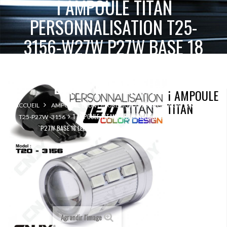
1 AMPOULE TITAN
PERSONNALISATION T25-
3156-W27W P27W BASE 18
LED 5630+2 CREE LED 10W
DANS LA LENTILLE
1 AMPOULE
TITAN
ACCUEIL
AMPOULE LED VOITURE AUTO MOTO CAMION 12V 24V
1 AMPOULE TITAN PERSONNALISATION T25-3156-W27W
T25-P27W -3156
P27W BASE 18 LED 5630+2 CREE LED 10W DANS LA LENTILLE
Agrandir l'image