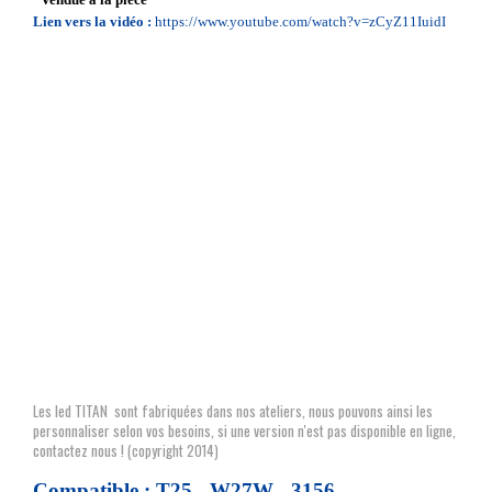
Lien vers la vidéo :
https://www.youtube.com/watch?v=zCyZ11IuidI
Les led TITAN sont fabriquées dans nos ateliers, nous pouvons ainsi les
personnaliser selon vos besoins, si une version n'est pas disponible en ligne,
contactez nous !
(copyright 2014)
Compatible : T25 - W27W - 3156