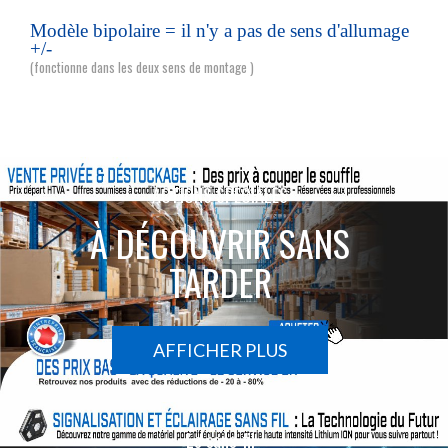
Modèle bipolaire = il n'y a pas de sens d'allumage
+/-
(fonctionne dans les deux sens de montage )
ACTIONS SPÉCIALES
À DÉCOUVRIR SANS
TARDER
AFFICHER PLUS
Le sans-fil