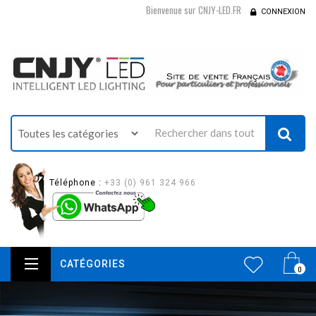
Bienvenue sur CNJY-LED.FR
CONNEXION
Téléphone :
+33 (0) 961 324 966
CATÉGORIES
0