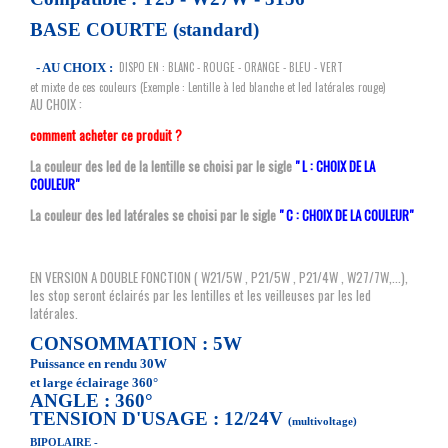
BASE COURTE (standard)
DISPO EN : BLANC - ROUGE - ORANGE - BLEU - VERT
- AU CHOIX :
et mixte de ces couleurs (Exemple : Lentille à led blanche et led latérales rouge)
AU CHOIX :
comment acheter ce produit ?
La couleur des led de la lentille se choisi par le sigle
" L : CHOIX DE LA
COULEUR"
La couleur des led latérales se choisi par le sigle
" C : CHOIX DE LA COULEUR"
EN VERSION A DOUBLE FONCTION ( W21/5W , P21/5W , P21/4W , W27/7W,...),
les stop seront
éclairés par les lentilles et les veilleuses par les led
latérales.
CONSOMMATION : 5W
Puissance en rendu 30W
et large éclairage 360°
ANGLE : 360°
TENSION D'USAGE : 12/24V
(multivoltage)
BIPOLAIRE -