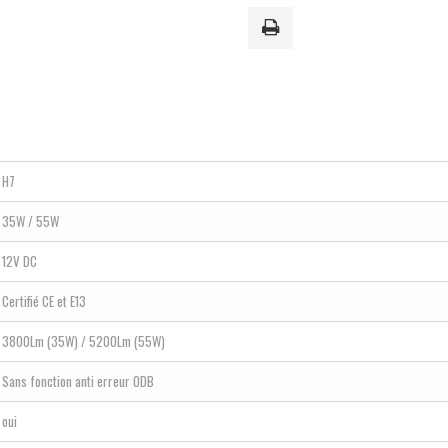
H7
35W / 55W
12V DC
Certifié CE et E13
3800Lm (35W) / 5200Lm (55W)
Sans fonction anti erreur ODB
oui