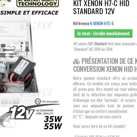
KIT XENON H7-C HID
STANDARD 12V
Référence
K-XENON-H7C-S
En stock - Livrable immédiatement
Kit xenon HID
Standard
livré avec ampoules H
"Standard" AC 35W ou 55W.
PRÉSENTATION DE CE K
CONVERSION XENON HID 
Notre gamme standard offre un produi
efficace. Ce modèle est conçu avec balla
AC prévu pour être monté sur tout véhicu
doté de la détection des ampoules grill
d'allumage est dite "normale", et assur
avec nos ampoules haut de gamme, 
d'éclairage au confort exceptionnel.
H7 "C" : Ampoule version courte
age
Vous serez livré de ce kit complet :