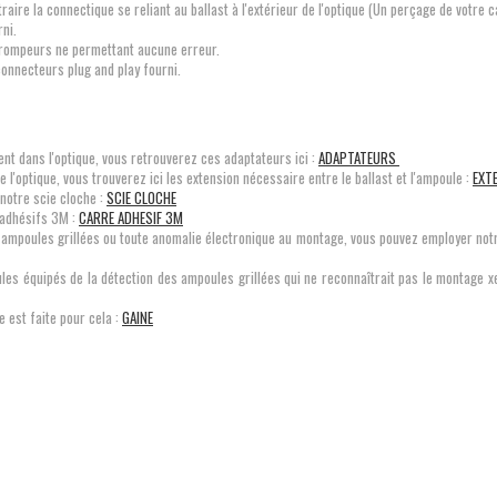
traire la connectique se reliant au ballast à l'extérieur de l'optique (Un perçage de votre 
rni.
trompeurs ne permettant aucune erreur.
s connecteurs plug and play fourni.
nt dans l'optique, vous retrouverez ces adaptateurs ici :
ADAPTATEURS
e l'optique, vous trouverez ici les extension nécessaire entre le ballast et l'ampoule :
EXT
 notre scie cloche :
SCIE CLOCHE
 adhésifs 3M :
CARRE ADHESIF 3M
 ampoules grillées ou toute anomalie électronique au montage, vous pouvez employer not
ules équipés de la détection des ampoules grillées qui ne reconnaîtrait pas le montage 
e est faite pour cela :
GAINE