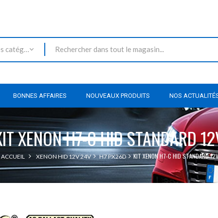
Toutes les catégories
BONNES AFFAIRES
NOUVEAUX PRODUITS
NOS ACTUALITÉ
KIT XENON H7-C HID STANDARD 12
KIT XENON H7-C HID STANDARD 12
ACCUEIL
XENON HID 12V 24V
H7 PX26D