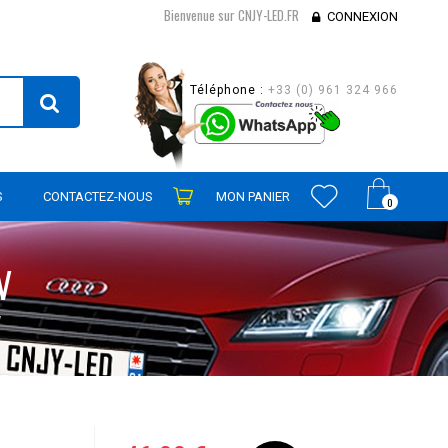
Bienvenue sur CNJY-LED.FR
CONNEXION
Téléphone :
+33 (0) 961 324 966
S
CONTACTEZ-NOUS
MON PANIER
0
V
V