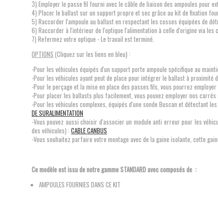
3) Employer le passe fil fourni avec le câble de liaison des ampoules pour ex
4) Placer le ballast sur un support propre et sec grâce au kit de fixation fou
5) Raccorder l'ampoule au ballast en respectant les cosses équipées de dé
6) Raccorder à l'intérieur de l'optique l'alimentation à celle d'origine via le
7) Refermez votre optique - Le travail est terminé.
OPTIONS
(Cliquez sur les liens en bleu) :
-Pour les véhicules équipés d'un support porte ampoule spécifique au maintie
-Pour les véhicules ayant peut de place pour intégrer le ballast à proximité d
-Pour le perçage et la mise en place des passes fils, vous pourrez employer
-Pour placer les ballasts plus facilement, vous pouvez employer nos carrés
-Pour les véhicules complexes, équipés d'une sonde Buscan et détectant les
DE SURALIMENTATION
-Vous pouvez aussi choisir d'associer un module anti erreur pour les véhic
des véhicules) :
CABLE CANBUS
-Vous souhaitez parfaire votre montage avec de la gaine isolante, cette gain
Ce modèle est issu de notre gamme STANDARD
avec composés de :
AMPOULES FOURNIES DANS CE KIT