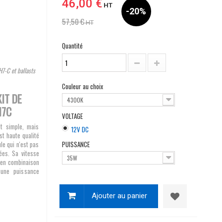
46,00 €
HT
-20%
57,50 €
HT
Quantité
7-C et ballasts
Couleur au choix
IT DE
4300K
H7C
VOLTAGE
t simple, mais
12V DC
st haute qualité
le qui n'est pas
PUISSANCE
ées. Sa vitesse
35W
e en combinaison
une puissance
Ajouter au panier