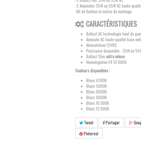
-2 Ballats HID 35W ou 55W AC
-2 Ampoules 35W ou 55W AC haute quali
-Kit de fixation et notice de montage.
CARACTÉRISTIQUES
Ballast AC technologie haut de g
Ampoule AC haute qualité base mét
Alimentation 12VDC
Puissance disponible : 35W ou 55
Ballast Slim
extra mince
Homologation E4 CE ROHS
Couleurs disponibles :
Blanc 4300K
Blanc 5000K
Blanc 6000K
Blanc 8000K
Blanc 10.000K
Blanc 12.000K
Tweet
Partager
Goog
Pinterest