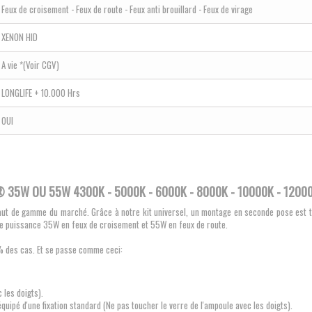
Feux de croisement - Feux de route - Feux anti brouillard - Feux de virage
XENON HID
A vie *(Voir CGV)
LONGLIFE + 10.000 Hrs
OUI
 35W OU 55W 4300K - 5000K - 6000K - 8000K - 10000K - 12000
ut de gamme du marché. Grâce à notre kit universel, un montage en seconde pose est trè
t de puissance 35W en feux de croisement et 55W en feux de route.
99% des cas. Et se passe comme ceci:
 les doigts).
équipé d'une fixation standard
(Ne pas toucher le verre de l'ampoule avec les doigts)
.