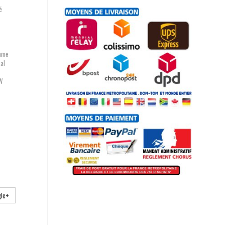
té
amme
al
W
le+