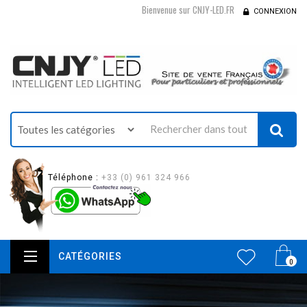
Bienvenue sur CNJY-LED.FR
CONNEXION
Téléphone :
+33 (0) 961 324 966
CATÉGORIES
0