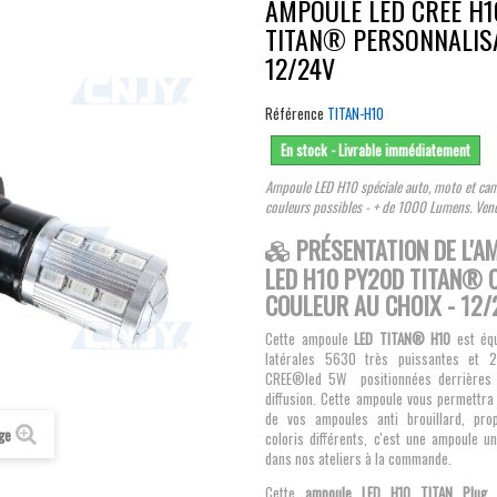
AMPOULE LED CREE H1
TITAN® PERSONNALIS
12/24V
Référence
TITAN-H10
En stock - Livrable immédiatement
Ampoule LED H10 spéciale auto, moto et cam
couleurs possibles - + de 1000 Lumens. Vend
PRÉSENTATION DE L'A
LED H10 PY20D TITAN® C
COULEUR AU CHOIX - 12/
Cette ampoule
LED TITAN® H10
est éq
latérales 5630 très puissantes et 2
CREE®led 5W positionnées derrières u
diffusion. Cette ampoule vous permettra
de vos ampoules anti brouillard, pr
age
coloris différents, c'est une ampoule u
dans nos ateliers à la commande.
Cette
ampoule LED H10 TITAN Plug 