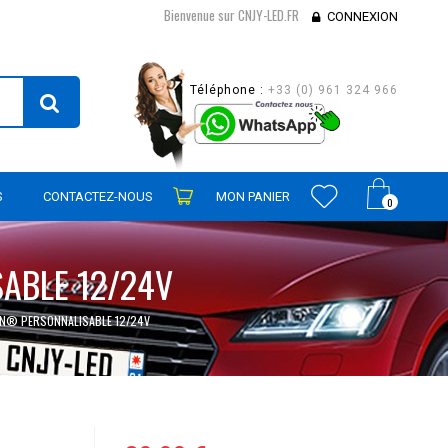
Bienvenue sur CNJY-LED.FR
CONNEXION
Téléphone :
+33 (0) 961 324 966
S
CONTACTEZ-NOUS
MON PANIER
0
ABLE 12/24V
AN® PERSONNALISABLE 12/24V