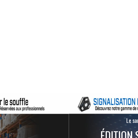
Le san
ÉDITION 