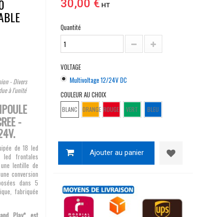
0
30,00 €
HT
ABLE
Quantité
VOLTAGE
Multivoltage 12/24V DC
ion - Divers
ue à l'unité
COULEUR AU CHOIX
MPOULE
BLANC
ORANGE
ROUGE
VERT
BLEU
REE -
24V.
uipée de 18 led
Ajouter au panier
 led frontales
ne lentille de
 une conversion
oposées dans 5
nique, fabriquée
and Play* est