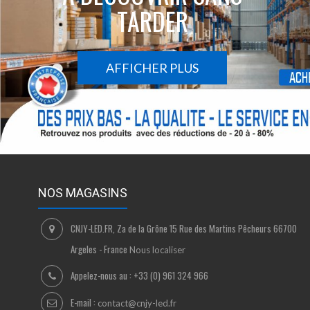
TARDER
AFFICHER PLUS
NOS MAGASINS
CNJY-LED.FR, Za de la Grône 15 Rue des Martins Pêcheurs 66700
Argeles - France
Nous localiser
Appelez-nous au :
+33 (0) 961 324 966
E-mail :
contact@cnjy-led.fr