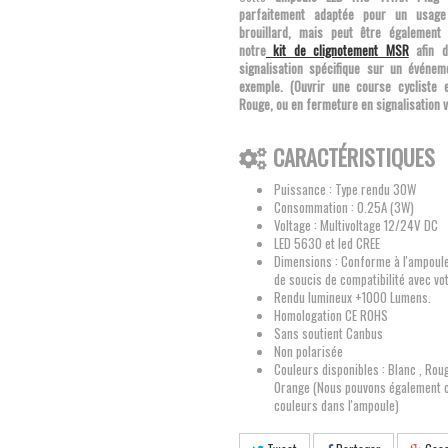
parfaitement adaptée pour un usage
brouillard, mais peut être également
notre
kit de clignotement MSR
afin d
signalisation spécifique sur un événem
exemple. (Ouvrir une course cycliste e
Rouge, ou en fermeture en signalisation v
CARACTÉRISTIQUES
Puissance : Type rendu 30W
Consommation : 0.25A (3W)
Voltage : Multivoltage 12/24V DC
LED 5630 et led CREE
Dimensions : Conforme à l'ampoule
de soucis de compatibilité avec vo
Rendu lumineux +1000 Lumens.
Homologation CE ROHS
Sans soutient Canbus
Non polarisée
Couleurs disponibles : Blanc , Roug
Orange (Nous pouvons également 
couleurs dans l'ampoule)