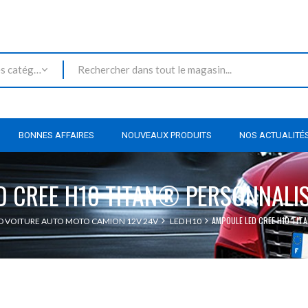
Toutes les catégories
BONNES AFFAIRES
NOUVEAUX PRODUITS
NOS ACTUALITÉ
D CREE H10 TITAN® PERSONNALIS
AMPOULE LED CREE H10 TIT
D VOITURE AUTO MOTO CAMION 12V 24V
LED H10