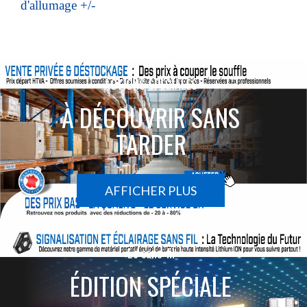
d'allumage +/-
ACTIONS SPÉCIALES
À DÉCOUVRIR SANS
TARDER
AFFICHER PLUS
Le sans-fil
ÉDITION SPÉCIALE