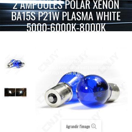
2 AMPOULES POLAR XENON
BA15S P21W PLASMA WHITE
5000-6000K-8000K
ECLAIRAGE FEUX DE JOUR DE
RECUL STOP
2
ACCUEIL
AMPOULES EFFET XENON 12V ET 24V
BA15S P21W
AMPOULES POLAR XENON BA15S P21W PLASMA WHITE 5000-6000K-8000K
ECLAIRAGE FEUX DE JOUR DE RECUL STOP
Agrandir l'image