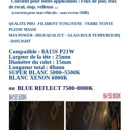
Convient pour toutes applications : Feux de jour, feux
de recul, stop, veilleuse
...
(convient pour tout véhicule - sans erreur ODB)
QUALITE PRO - FILAMENT TUNGSTENE - VERRE TEINTE
PLEINE MASSE
MAX POWER - HIGH QUALITY - GLASS BULB TEMPERED HQ
- DAYLIGHT
Compatible : BA15S P21W
Largeur de la tête : 25mm
Diamètre du culot : 15mm
Longueur total : 48mm
SUPER BLANC 5000~5500K
BLANC XENON 6000K
ou BLUE REFLECT 7500~8000K