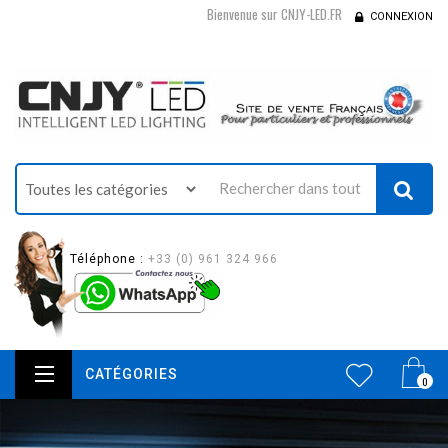
Bienvenue sur CNJY-LED.FR
CONNEXION
Téléphone :
+33 (0) 961 324 966
CATÉGORIES
0