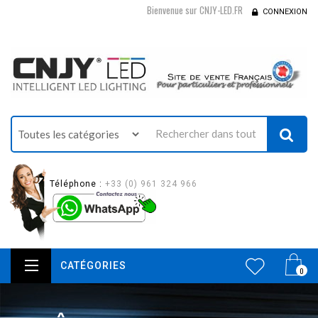
Bienvenue sur CNJY-LED.FR
CONNEXION
Téléphone :
+33 (0) 961 324 966
CATÉGORIES
0