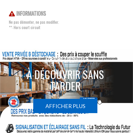
INFORMATIONS
Ne pas démonter, ne pas modifier.
**: Hors court circuit
ACTIONS SPÉCIALES
À DÉCOUVRIR SANS
TARDER
AFFICHER PLUS
Le sans-fil