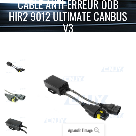
CÂBLE ANTI-ERREUR ODB
HIR2 9012 ULTIMATE CANBUS
V3
ACCUEIL
KIT LED HAUTE PUISSANCE
CÂBLE ANTI-ERREUR
MODULE CANBUS ANTI ERREUR ODB POUR KIT LED
ODB HIR2 9012 ULTIMATE CANBUS V3
Agrandir l'image