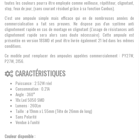
toutes les couleurs pourra être employée comme veilleuse, répétiteur, clignotant,
stop, feux de jour, (sans courant résiduel grâce à sa fonction Canbus).
C'est une ampoule simple mais efficace qui en de nombreuses années de
commercialisation a fait ses preuves. Ne dispose pas d'un système anti
clignotement rapide en cas de montage en clignotant (L'usage de résistances anti
clignotement rapide sera alors sans doute nécessaire). Cette ampoule est
présentée en version 18SMD et peut être livrée également 21 led dans les mêmes
conditions.
Ce modèle peut remplacer des ampoules appelées commercialement : PY27W,
P27W, 3156.
CARACTÉRISTIQUES
Puissance : 2.52W réel
Consommation : 0.21A
Angle : 360°
18x Led 5050 SMD
Lumens : 260Lm
Taille : ø 19mm x L 55mm (Tête de 26mm de long)
Sans Polarité
Vendue à l'unité
Couleur disponible :