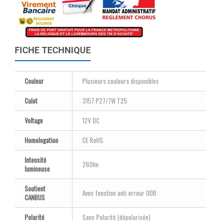
FICHE TECHNIQUE
Couleur
Plusieurs couleurs disponibles
Culot
3157 P27/7W T25
Voltage
12V DC
Homologation
CE RoHS
Intensité
260lm
lumineuse
Soutient
Avec fonction anti erreur ODB
CANBUS
Polarité
Sans Polarité (dépolarisée)