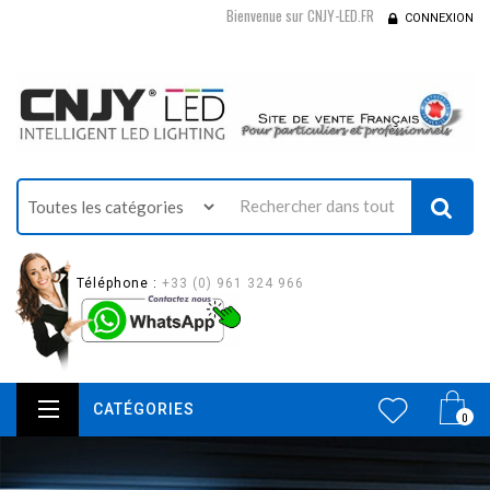
Bienvenue sur CNJY-LED.FR
CONNEXION
Téléphone :
+33 (0) 961 324 966
CATÉGORIES
0