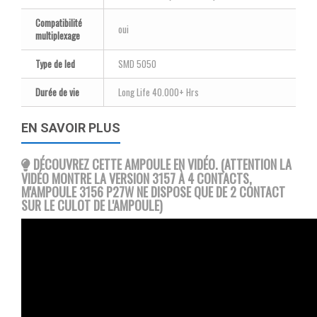
Compatibilité
oui
multiplexage
Type de led
SMD 5050
Durée de vie
Long Life 40.000+ Hrs
EN SAVOIR PLUS
DÉCOUVREZ CETTE AMPOULE EN VIDÉO. (ATTENTION LA
VIDÉO MONTRE LA VERSION 3157 À 4 CONTACTS,
M'AMPOULE 3156 P27W NE DISPOSE QUE DE 2 CONTACT
SUR LE CULOT DE L'AMPOULE)