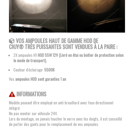
VOS AMPOULES
HAUT DE GAMME HOD DE
CNJY®
TRÈS PUISSANTES SONT VENDUES À LA PAIRE :
2X ampoules H1
HOD 55W 12V (Livré en étui ou boitier de protection selon
le mode de transport).
Couleur d'éclairage:
5500K
Vos
ampoules HOD sont garanties 1 an
INFORMATIONS
Modèle pouvant être employé en anti brouillard avec feux directionnel
intégré.
Ne pas monter sur véhicule 24V.
Lors du montage, ne jamais toucher le verre avec les doigts, il est conseillé
de porter des gants pour le remplacement de vos ampoules.