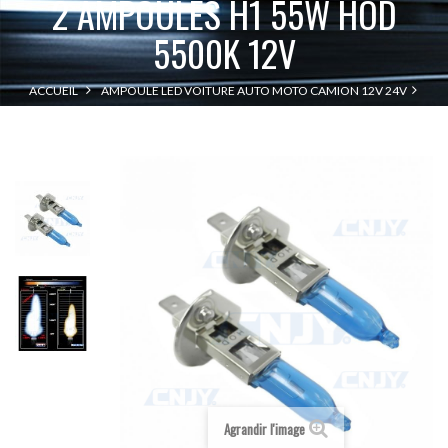
2 AMPOULES H1 55W HOD
5500K 12V
ACCUEIL
AMPOULE LED VOITURE AUTO MOTO CAMION 12V 24V
2 AMPOULES H1 55W HOD 5500K 12V
AMPOULE DE PHARE A LED
12V
Agrandir l'image