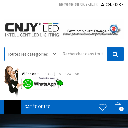
Bienvenue sur CNJY-LED.FR
CONNEXION
Téléphone :
+33 (0) 961 324 966
CATÉGORIES
0