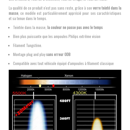
La qualité de ce produit n'est pas sans reste, grâce à son
verre teinté dans la
masse
, ce modèle est particulièrement apprécié pour ses caractéristiques
et sa tenue dans le temps.
Teintée dans la masse,
la couleur ne passe pas avec le temps
Bien plus puissante que les ampoules Philips extrême vision
Filament Tungstène.
Montage plug and play
sans erreur ODB
Compatible avec tout véhicule équipé d'ampoules à filament classique